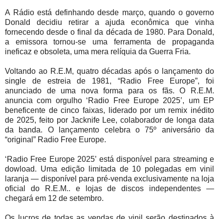
A Rádio está definhando desde março, quando o governo
Donald decidiu retirar a ajuda econômica que vinha
fornecendo desde o final da década de 1980. Para Donald,
a emissora tornou-se uma ferramenta de propaganda
ineficaz e obsoleta, uma mera relíquia da Guerra Fria.
Voltando ao R.E.M, quatro décadas após o lançamento do
single de estreia de 1981, “Radio Free Europe”, foi
anunciado de uma nova forma para os fãs. O R.E.M.
anuncia com orgulho ‘Radio Free Europe 2025’, um EP
beneficente de cinco faixas, liderado por um remix inédito
de 2025, feito por Jacknife Lee, colaborador de longa data
da banda. O lançamento celebra o 75º aniversário da
“original” Radio Free Europe.
‘Radio Free Europe 2025’ está disponível para streaming e
dowload. Uma edição limitada de 10 polegadas em vinil
laranja — disponível para pré-venda exclusivamente na loja
oficial do R.E.M.. e lojas de discos independentes —
chegará em 12 de setembro.
Os lucros de todas as vendas de vinil serão destinados à