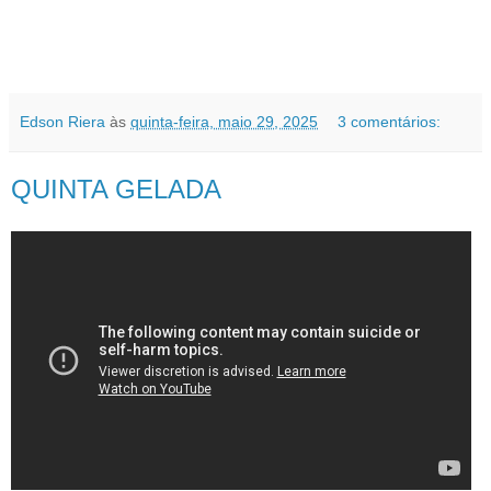
Edson Riera
às
quinta-feira, maio 29, 2025
3 comentários:
QUINTA GELADA