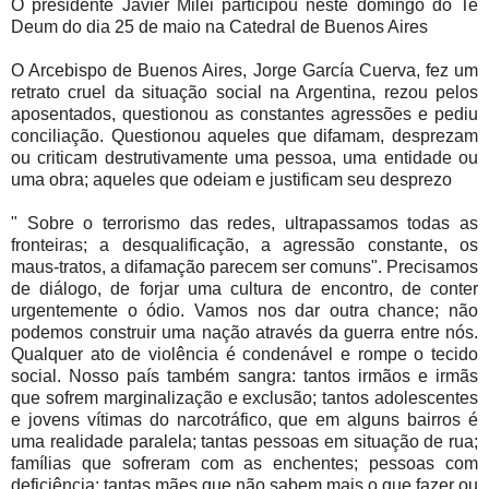
O presidente Javier Milei participou neste domingo do Te
Deum do dia 25 de maio na Catedral de Buenos Aires
O Arcebispo de Buenos Aires, Jorge García Cuerva, fez um
retrato cruel da situação social na Argentina, rezou pelos
aposentados, questionou as constantes agressões e pediu
conciliação. Questionou aqueles que difamam, desprezam
ou criticam destrutivamente uma pessoa, uma entidade ou
uma obra; aqueles que odeiam e justificam seu desprezo
" Sobre o terrorismo das redes, ultrapassamos todas as
fronteiras; a desqualificação, a agressão constante, os
maus-tratos, a difamação parecem ser comuns". Precisamos
de diálogo, de forjar uma cultura de encontro, de conter
urgentemente o ódio. Vamos nos dar outra chance; não
podemos construir uma nação através da guerra entre nós.
Qualquer ato de violência é condenável e rompe o tecido
social. Nosso país também sangra: tantos irmãos e irmãs
que sofrem marginalização e exclusão; tantos adolescentes
e jovens vítimas do narcotráfico, que em alguns bairros é
uma realidade paralela; tantas pessoas em situação de rua;
famílias que sofreram com as enchentes; pessoas com
deficiência; tantas mães que não sabem mais o que fazer ou