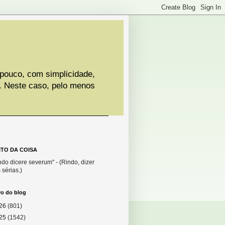
 pouco, com simplicidade,
. Neste caso, pelo menos
ITO DA COISA
do dicere severum" - (Rindo, dizer
 sérias.)
vo do blog
26
(801)
25
(1542)