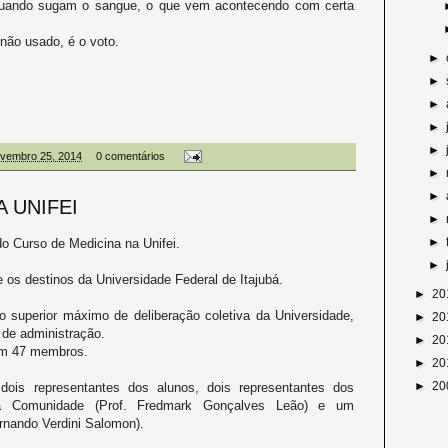
 quando sugam o sangue, o que vem acontecendo com certa
não usado, é o voto.
►
►
►
►
►
novembro 25, 2014
0 comentários
►
►
 UNIFEI
►
►
o Curso de Medicina na Unifei.
►
 os destinos da Universidade Federal de Itajubá.
►
20
 superior máximo de deliberação coletiva da Universidade,
►
20
e de administração.
►
20
em 47 membros.
►
20
►
20
dois representantes dos alunos, dois representantes dos
 da Comunidade (Prof. Fredmark Gonçalves Leão) e um
rnando Verdini Salomon).