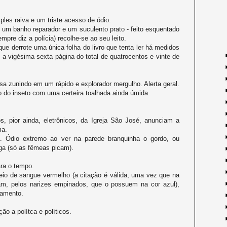
les raiva e um triste acesso de ódio.
 um banho reparador e um suculento prato - feito esquentado
pre diz a polícia) recolhe-se ao seu leito.
ue derrote uma única folha do livro que tenta ler há medidos
a vigésima sexta página do total de quatrocentos e vinte de
a zunindo em um rápido e explorador mergulho. Alerta geral.
o do inseto com uma certeira toalhada ainda úmida.
 pior ainda, eletrônicos, da Igreja São José, anunciam a
ma.
. Ódio extremo ao ver na parede branquinha o gordo, ou
nga (só as fêmeas picam).
ara o tempo.
eio de sangue vermelho (a citação é válida, uma vez que na
tam, pelos narizes empinados, que o possuem na cor azul),
camento.
 a polítca e políticos.