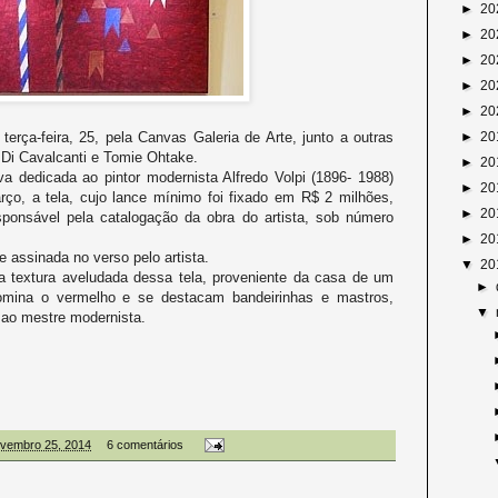
►
20
►
20
►
20
►
20
►
20
 terça-feira, 25, pela Canvas Galeria de Arte, junto a outras
►
20
 Di Cavalcanti e Tomie Ohtake.
►
20
va dedicada ao pintor modernista Alfredo Volpi (1896- 1988)
►
20
rço, a tela, cujo lance mínimo foi fixado em R$ 2 milhões,
►
20
esponsável pela catalogação da obra do artista, sob número
►
20
e assinada no verso pelo artista.
▼
20
 textura aveludada dessa tela, proveniente da casa de um
►
domina o vermelho e se destacam bandeirinhas e mastros,
▼
 ao mestre modernista.
novembro 25, 2014
6 comentários