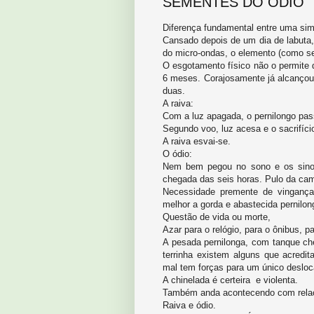
SEMENTES DO ÓDIO
Diferença fundamental entre uma simp
Cansado depois de um dia de labuta,
do micro-ondas, o elemento (como sem
O esgotamento físico não o permite q
6 meses. Corajosamente já alcançou 
duas.
A raiva:
Com a luz apagada, o pernilongo pass
Segundo voo, luz acesa e o sacrifíci
A raiva esvai-se.
O ódio:
Nem bem pegou no sono e os sinos,
chegada das seis horas. Pulo da ca
Necessidade premente de vingança
melhor a gorda e abastecida pernilo
Questão de vida ou morte,
Azar para o relógio, para o ônibus, p
A pesada pernilonga, com tanque ch
terrinha existem alguns que acredi
mal tem forças para um único deslo
A chinelada é certeira e violenta.
Também anda acontecendo com relação
Raiva e ódio.