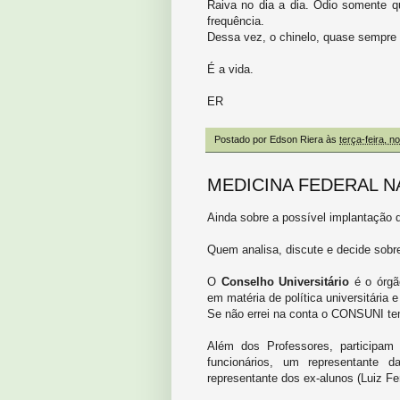
Raiva no dia a dia. Ódio somente
frequência.
Dessa vez, o chinelo, quase sempre 
É a vida.
ER
Postado por
Edson Riera
às
terça-feira, 
MEDICINA FEDERAL NA
Ainda sobre a possível implantação d
Quem analisa, discute e decide sobre
O
Conselho Universitário
é o órgão
em matéria de política universitária 
Se não errei na conta o CONSUNI t
Além dos Professores, participam 
funcionários, um representante
representante dos ex-alunos (Luiz Fe