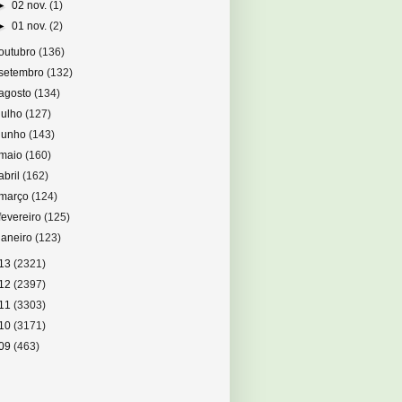
►
02 nov.
(1)
►
01 nov.
(2)
outubro
(136)
setembro
(132)
agosto
(134)
julho
(127)
junho
(143)
maio
(160)
abril
(162)
março
(124)
fevereiro
(125)
janeiro
(123)
13
(2321)
12
(2397)
11
(3303)
10
(3171)
09
(463)