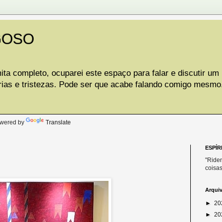
GOSO
ta completo, ocuparei este espaço para falar e discutir um
rias e tristezas. Pode ser que acabe falando comigo mesmo
.
wered by
Translate
ESPÍR
"Riden
coisas
Arqui
►
20
►
20