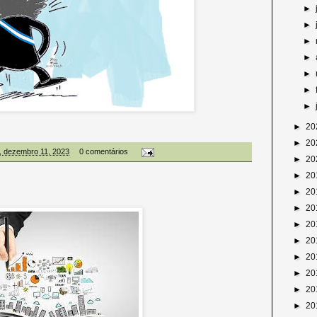
►
►
►
►
►
►
►
►
20
►
20
, dezembro 11, 2023
0 comentários
►
20
►
20
►
20
►
20
►
20
►
20
►
20
►
20
►
20
►
20