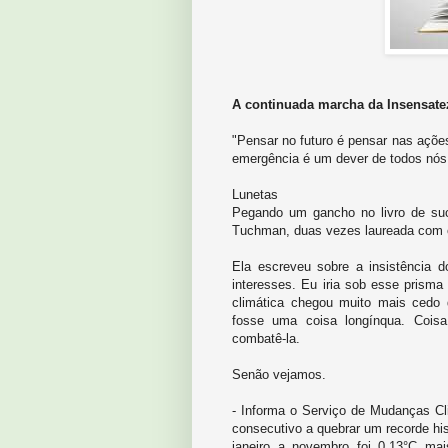
A continuada marcha da Insensate
"Pensar no futuro é pensar nas ações
emergência é um dever de todos nós
Lunetas
Pegando um gancho no livro de suc
Tuchman, duas vezes laureada com o
Ela escreveu sobre a insistência d
interesses. Eu iria sob esse prisma
climática chegou muito mais ced
fosse uma coisa longínqua. Coisa
combatê-la.
Senão vejamos.
- Informa o Serviço de Mudanças Cl
consecutivo a quebrar um recorde his
janeiro a novembro foi 0,13°C m