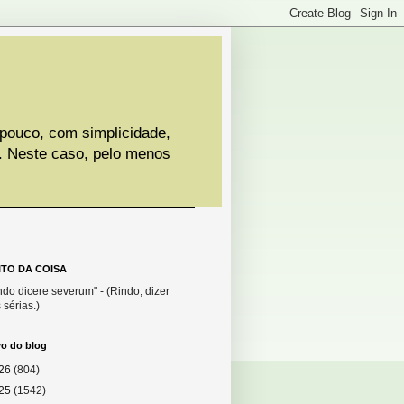
 pouco, com simplicidade,
. Neste caso, pelo menos
ITO DA COISA
do dicere severum" - (Rindo, dizer
 sérias.)
vo do blog
26
(804)
25
(1542)