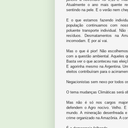
Atualmente o ano mais quente regi
sentindo na pele. E o verão nem che
E o que estamos fazendo individ
população continuamos com noss
poluente transporte individual. N
resíduos. Desmatamentos na Am
incomodam. E por aí vai.
Mas o que é pior! Não escolhemos 
com a questão ambiental. Aqueles qu
Basta ver o que aconteceu nas eleiç
E agorinha mesmo na Argentina. Um 
eleitos contribuíram para o acirramen
Negacionistas sem nexo por todos os
O tema mudanças Climáticas será o
Mas não é só nos cargos majorit
defendem o Agro nocivo. Velho. E 
mundo. A mineração desenfreada e 
crime organizado na Amazônia. A con