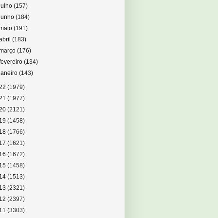
julho
(157)
junho
(184)
maio
(191)
abril
(183)
março
(176)
fevereiro
(134)
janeiro
(143)
22
(1979)
21
(1977)
20
(2121)
19
(1458)
18
(1766)
17
(1621)
16
(1672)
15
(1458)
14
(1513)
13
(2321)
12
(2397)
11
(3303)