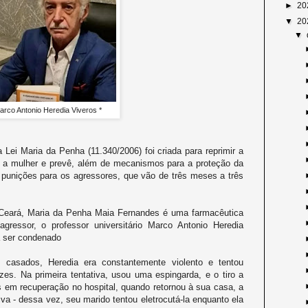
►
20
▼
20
▼
arco Antonio Heredia Viveros *
Lei Maria da Penha (11.340/2006) foi criada para reprimir a
ra a mulher e prevê, além de mecanismos para a proteção da
, punições para os agressores, que vão de três meses a três
Ceará, Maria da Penha Maia Fernandes é uma farmacêutica
agressor, o professor universitário Marco Antonio Heredia
a ser condenado
asados, Heredia era constantemente violento e tentou
es. Na primeira tentativa, usou uma espingarda, e o tiro a
 em recuperação no hospital, quando retornou à sua casa, a
va - dessa vez, seu marido tentou eletrocutá-la enquanto ela