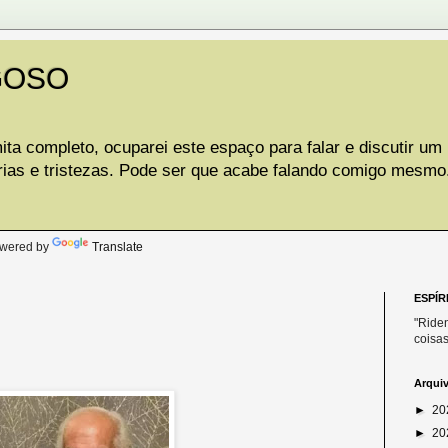
GOSO
ta completo, ocuparei este espaço para falar e discutir um
rias e tristezas. Pode ser que acabe falando comigo mesmo
.
wered by
Translate
ESPÍR
"Riden
coisas
Arqui
►
20
►
20