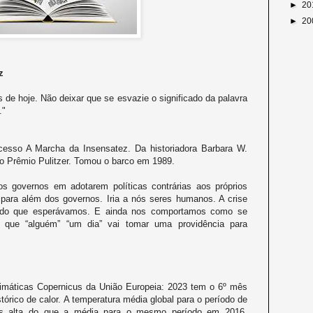
►
20
►
20
z
 de hoje. Não deixar que se esvazie o significado da palavra
."
esso A Marcha da Insensatez. Da historiadora Barbara W.
 Prêmio Pulitzer. Tomou o barco em 1989.
os governos em adotarem políticas contrárias aos próprios
 para além dos governos. Iria a nós seres humanos. A crise
o do que esperávamos. E ainda nos comportamos como se
 que “alguém” “um dia” vai tomar uma providência para
imáticas Copernicus da União Europeia: 2023 tem o 6º mês
tórico de calor. A temperatura média global para o período de
ais alta do que a média para o mesmo período em 2016.