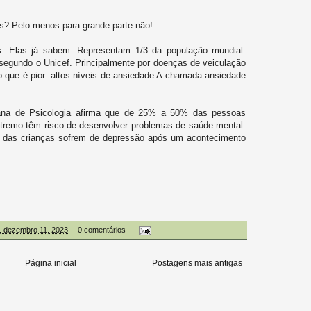
res? Pelo menos para grande parte não!
. Elas já sabem. Representam 1/3 da população mundial.
segundo o Unicef. Principalmente por doenças de veiculação
 o que é pior: altos níveis de ansiedade A chamada ansiedade
ana de Psicologia afirma que de 25% a 50% das pessoas
xtremo têm risco de desenvolver problemas de saúde mental.
 das crianças sofrem de depressão após um acontecimento
, dezembro 11, 2023
0 comentários
Página inicial
Postagens mais antigas