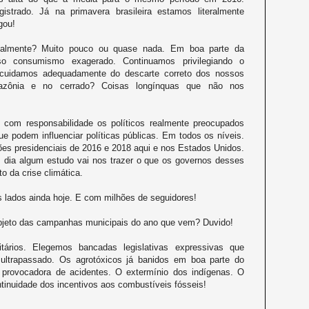
strado. Já na primavera brasileira estamos literalmente
gou!
ualmente? Muito pouco ou quase nada. Em boa parte da
o consumismo exagerado. Continuamos privilegiando o
ão cuidamos adequadamente do descarte correto dos nossos
azônia e no cerrado? Coisas longínquas que não nos
com responsabilidade os políticos realmente preocupados
e podem influenciar políticas públicas. Em todos os níveis.
ões presidenciais de 2016 e 2018 aqui e nos Estados Unidos.
dia algum estudo vai nos trazer o que os governos desses
to da crise climática.
 lados ainda hoje. E com milhões de seguidores!
bjeto das campanhas municipais do ano que vem? Duvido!
ários. Elegemos bancadas legislativas expressivas que
ultrapassado. Os agrotóxicos já banidos em boa parte do
provocadora de acidentes. O extermínio dos indígenas. O
tinuidade dos incentivos aos combustíveis fósseis!