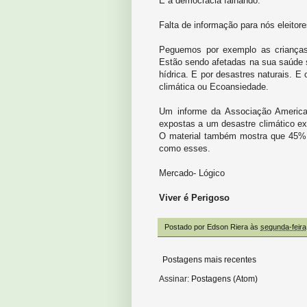
É a democracia falhando.
Falta de informação para nós eleito
Peguemos por exemplo as crianças
Estão sendo afetadas na sua saúde 
hídrica. E por desastres naturais. E
climática ou Ecoansiedade.
Um informe da Associação Americ
expostas a um desastre climático e
O material também mostra que 45%
como esses.
Mercado- Lógico
Viver é Perigoso
Postado por
Edson Riera
às
segunda-feira
Postagens mais recentes
Assinar:
Postagens (Atom)