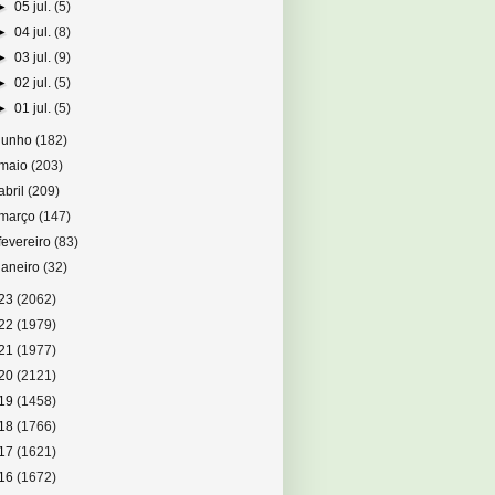
►
05 jul.
(5)
►
04 jul.
(8)
►
03 jul.
(9)
►
02 jul.
(5)
►
01 jul.
(5)
junho
(182)
maio
(203)
abril
(209)
março
(147)
fevereiro
(83)
janeiro
(32)
23
(2062)
22
(1979)
21
(1977)
20
(2121)
19
(1458)
18
(1766)
17
(1621)
16
(1672)