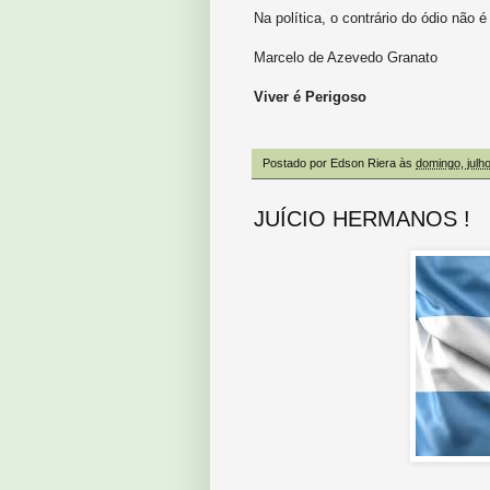
Na política, o contrário do ódio não 
Marcelo de Azevedo Granato
Viver é Perigoso
Postado por
Edson Riera
às
domingo, julh
JUÍCIO HERMANOS !