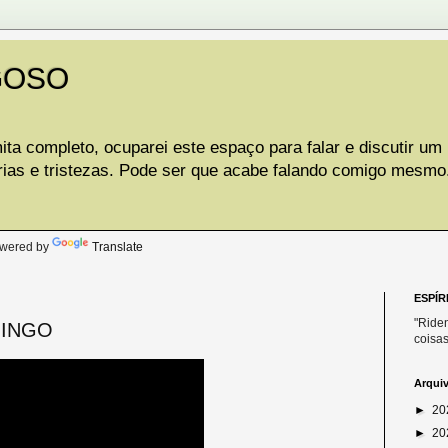
GOSO
ta completo, ocuparei este espaço para falar e discutir um
rias e tristezas. Pode ser que acabe falando comigo mesmo
.
wered by
Translate
ESPÍR
"Riden
MINGO
coisas
Arqui
►
20
►
20