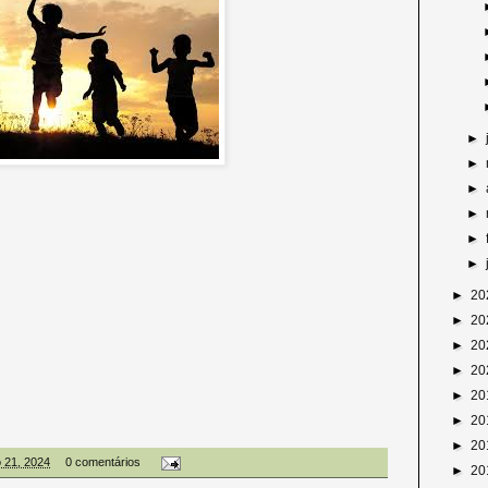
►
►
►
►
►
►
►
20
►
20
►
20
►
20
►
20
►
20
►
20
o 21, 2024
0 comentários
►
20