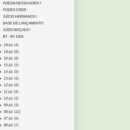
POESIA NESSA HORA ?
PODES CRER
JUÍCIO HERMANOS !
BASE DE LANÇAMENTO
JUÍZO MOÇADA !
BY - BY DEN
►
19 jul.
(4)
►
18 jul.
(8)
►
16 jul.
(8)
►
15 jul.
(2)
►
14 jul.
(5)
►
13 jul.
(3)
►
12 jul.
(8)
►
11 jul.
(4)
►
10 jul.
(3)
►
09 jul.
(3)
►
08 jul.
(12)
►
07 jul.
(6)
►
06 jul.
(7)