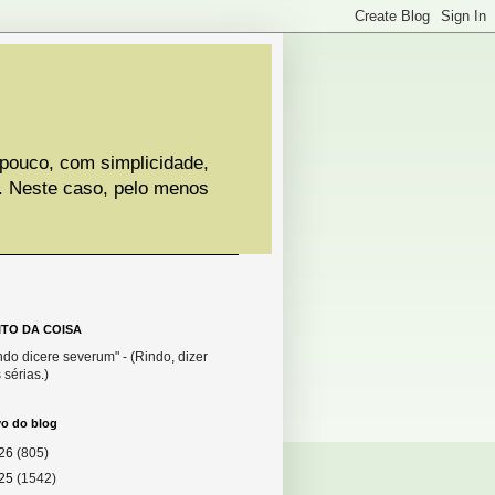
 pouco, com simplicidade,
. Neste caso, pelo menos
ITO DA COISA
do dicere severum" - (Rindo, dizer
 sérias.)
vo do blog
26
(805)
25
(1542)