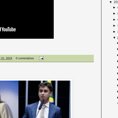
▼
20
►
►
►
►
►
▼
o 21, 2024
0 comentários