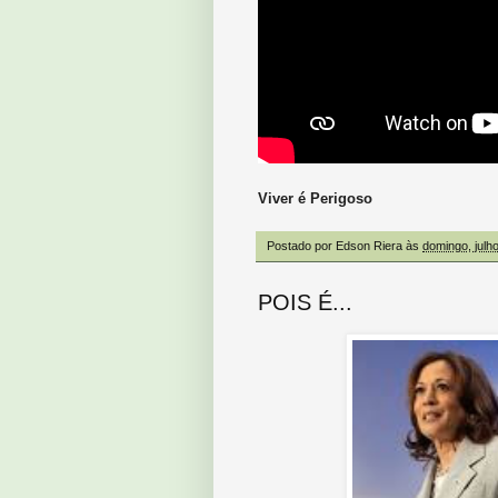
Viver é Perigoso
Postado por
Edson Riera
às
domingo, julh
POIS É...