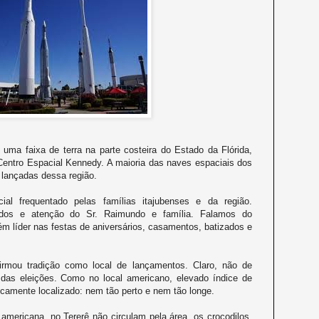
uma faixa de terra na parte costeira do Estado da Flórida,
Centro Espacial Kennedy. A maioria das naves espaciais dos
lançadas dessa região.
ial frequentado pelas famílias itajubenses e da região.
dos e atenção do Sr. Raimundo e família. Falamos do
ém líder nas festas de aniversários, casamentos, batizados e
rmou tradição como local de lançamentos. Claro, não de
das eleições. Como no local americano, elevado índice de
amente localizado: nem tão perto e nem tão longe.
americana, no Tererê não circulam pela área, os crocodilos,