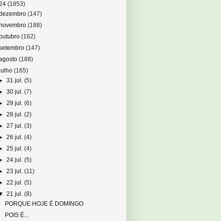
24
(1853)
dezembro
(147)
novembro
(188)
outubro
(162)
setembro
(147)
agosto
(188)
julho
(165)
►
31 jul.
(5)
►
30 jul.
(7)
►
29 jul.
(6)
►
28 jul.
(2)
►
27 jul.
(3)
►
26 jul.
(4)
►
25 jul.
(4)
►
24 jul.
(5)
►
23 jul.
(11)
►
22 jul.
(5)
▼
21 jul.
(8)
PORQUE HOJE É DOMINGO
POIS É...