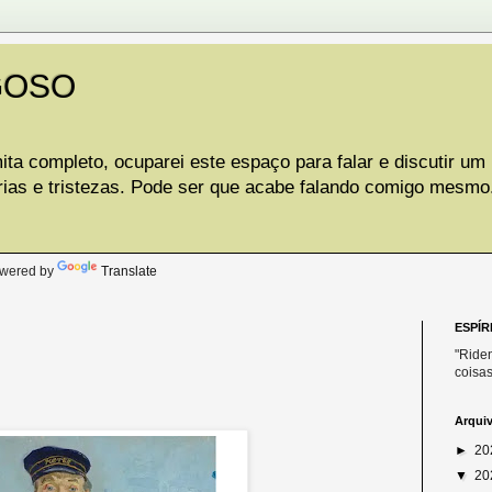
GOSO
ta completo, ocuparei este espaço para falar e discutir um
rias e tristezas. Pode ser que acabe falando comigo mesmo
.
wered by
Translate
ESPÍR
"Riden
coisas
Arqui
►
20
▼
20