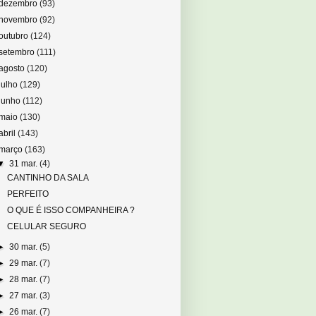
dezembro
(93)
novembro
(92)
outubro
(124)
setembro
(111)
agosto
(120)
julho
(129)
junho
(112)
maio
(130)
abril
(143)
março
(163)
▼
31 mar.
(4)
CANTINHO DA SALA
PERFEITO
O QUE É ISSO COMPANHEIRA ?
CELULAR SEGURO
►
30 mar.
(5)
►
29 mar.
(7)
►
28 mar.
(7)
►
27 mar.
(3)
►
26 mar.
(7)