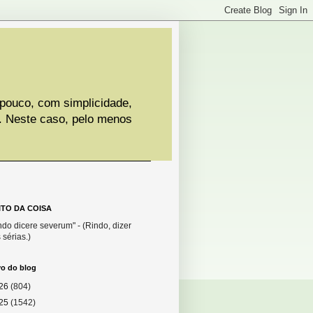
 pouco, com simplicidade,
. Neste caso, pelo menos
ITO DA COISA
do dicere severum" - (Rindo, dizer
 sérias.)
vo do blog
26
(804)
25
(1542)