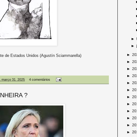
►
►
►
20
Estados Unidos (Agustín Sciammarella)
►
20
►
20
►
20
, março 31, 2025
4 comentários
►
20
►
20
NHEIRA ?
►
20
►
20
►
20
►
20
►
20
►
20