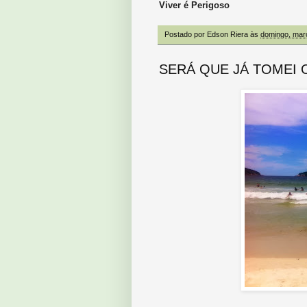
Viver é Perigos
o
Postado por
Edson Riera
às
domingo, mar
SERÁ QUE JÁ TOMEI 