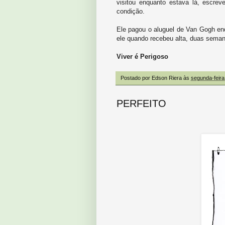
visitou enquanto estava lá, escrev
condição.
Ele pagou o aluguel de Van Gogh enqu
ele quando recebeu alta, duas seman
Viver é Perigoso
Postado por
Edson Riera
às
segunda-feira
PERFEITO