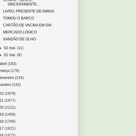
VENIRE - GENTE,
SINCERAMENTE...
LIVRO, PRESENTE DE AMIGO
TOMOU O BARCO
CARTÃO DE VACINA EM DIA
MERCADO LÓGICO
XANDÃO DE OLHO
►
02 mai.
(11)
►
01 mai.
(8)
abril
(183)
março
(176)
fevereiro
(134)
janeiro
(143)
22
(1979)
21
(1977)
20
(2121)
19
(1458)
18
(1766)
17
(1621)
16
(1672)