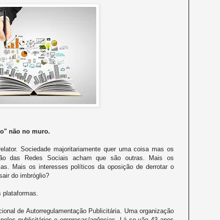
do" não no muro.
elator. Sociedade majoritariamente quer uma coisa mas os
ssão das Redes Sociais acham que são outras. Mais os
as. Mais os interesses políticos da oposição de derrotar o
air do imbróglio?
s plataformas.
nal de Autorregulamentação Publicitária. Uma organização
pelos publicitários e empresas/agências. Lá se vão 43 anos