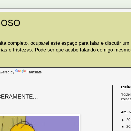
GOSO
ta completo, ocuparei este espaço para falar e discutir um
rias e tristezas. Pode ser que acabe falando comigo mesmo
.
wered by
Translate
ESPÍR
"Riden
CERAMENTE...
coisas
Arqui
►
20
►
20