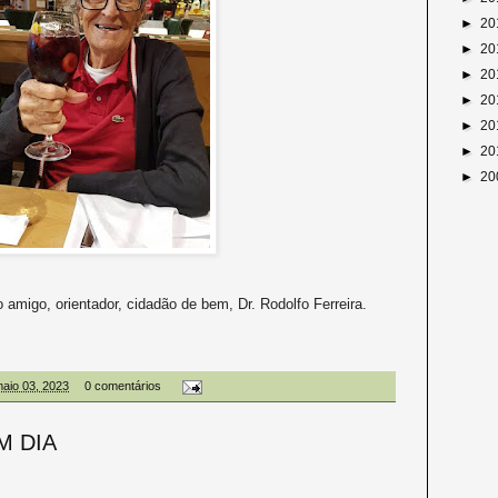
►
20
►
20
►
20
►
20
►
20
►
20
►
20
amigo, orientador, cidadão de bem, Dr. Rodolfo Ferreira.
maio 03, 2023
0 comentários
M DIA