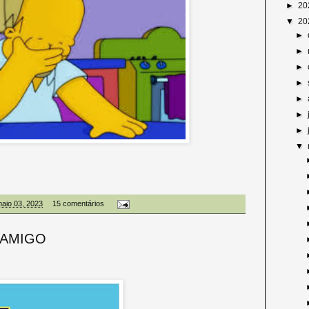
►
20
▼
20
►
►
►
►
►
►
►
▼
maio 03, 2023
15 comentários
 AMIGO