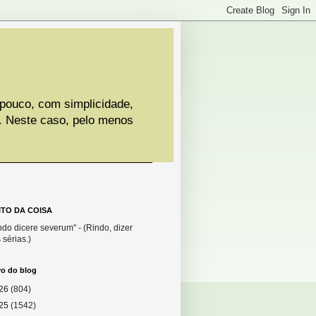
 pouco, com simplicidade,
. Neste caso, pelo menos
ITO DA COISA
do dicere severum" - (Rindo, dizer
 sérias.)
vo do blog
26
(804)
25
(1542)