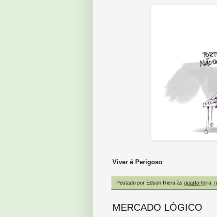
Viver é Perigoso
Postado por
Edson Riera
às
quarta-feira, 
MERCADO LÓGICO