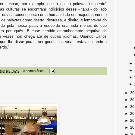
ser curioso, por exemplo. que a nossa palavra "esquerdo"
as culturas se encontram indícicios desse - tabu - do lado
em dúvida consequência de a humanidade ser majoritariamente
 de palavras como destro, destreza, e direito; e lembre-se do
tuído pela nossa palavra esquerdo era nada menos do que
o em português. E esse sentido estranhaemnte negativo de
às vezes nos chega até de outros idiomas. Quando Carlos
ue lhe disse para - ser gauche na vida - estava usando a
erdo."
►
►
maio 03, 2023
0 comentários
►
►
►
20
►
20
►
20
►
20
►
20
►
20
►
20