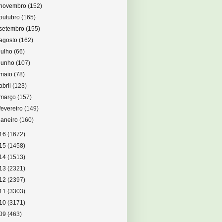
novembro
(152)
outubro
(165)
setembro
(155)
agosto
(162)
julho
(66)
junho
(107)
maio
(78)
abril
(123)
março
(157)
fevereiro
(149)
janeiro
(160)
16
(1672)
15
(1458)
14
(1513)
13
(2321)
12
(2397)
11
(3303)
10
(3171)
09
(463)