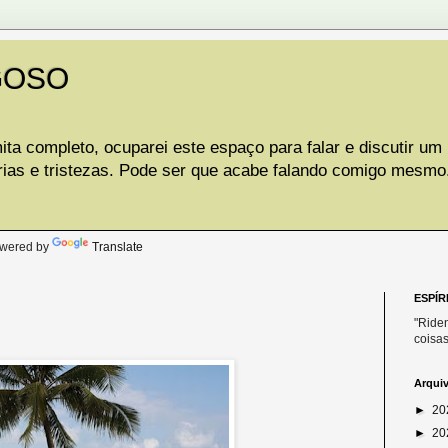
GOSO
ta completo, ocuparei este espaço para falar e discutir um
rias e tristezas. Pode ser que acabe falando comigo mesmo
.
wered by
Translate
ESPÍR
"Riden
coisas
Arqui
►
20
►
20