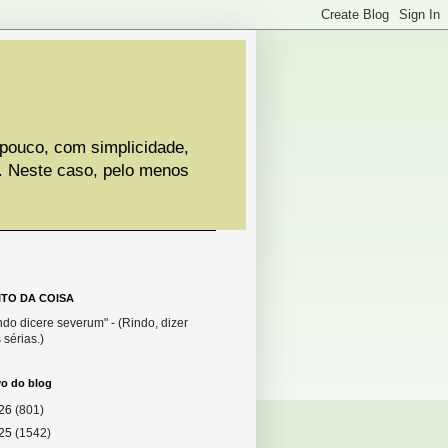
 pouco, com simplicidade,
. Neste caso, pelo menos
ITO DA COISA
do dicere severum" - (Rindo, dizer
 sérias.)
vo do blog
26
(801)
25
(1542)