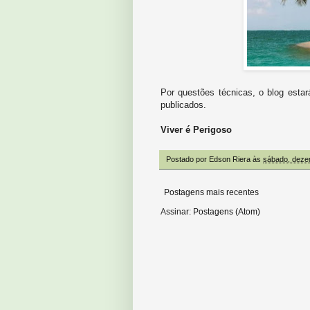
Por questões técnicas, o blog estar
publicados.
Viver é Perigoso
Postado por
Edson Riera
às
sábado, deze
Postagens mais recentes
Assinar:
Postagens (Atom)