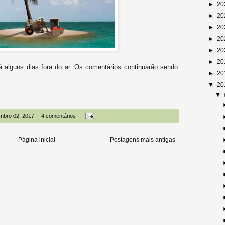
►
20
►
20
►
20
►
20
►
20
►
20
á alguns dias fora do ar. Os comentários continuarão sendo
►
20
▼
20
▼
mbro 02, 2017
4 comentários
Página inicial
Postagens mais antigas