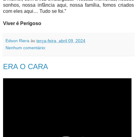
sonhos, nossa infância aqui, nossa família, fomos criados
com eles aqui… Tudo se foi.”
Viver é Perigoso
Edson Riera
às
terça-feira, abril 09, 2024
Nenhum comentário:
ERA O CARA