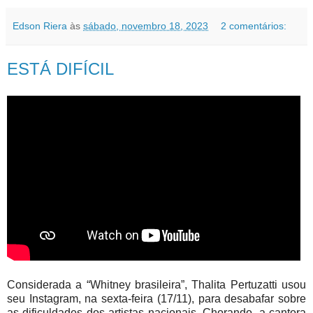
Edson Riera
às
sábado, novembro 18, 2023
2 comentários:
ESTÁ DIFÍCIL
Considerada a “Whitney brasileira”, Thalita Pertuzatti usou
seu Instagram, na sexta-feira (17/11), para desabafar sobre
as dificuldades dos artistas nacionais. Chorando, a cantora