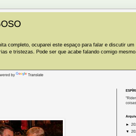
GOSO
ta completo, ocuparei este espaço para falar e discutir um
rias e tristezas. Pode ser que acabe falando comigo mesmo
.
wered by
Translate
ESPÍR
"Riden
coisas
Arqui
►
20
▼
20