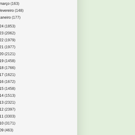
março
(163)
fevereiro
(148)
janeiro
(177)
24
(1853)
23
(2062)
22
(1979)
21
(1977)
20
(2121)
19
(1458)
18
(1766)
17
(1621)
16
(1672)
15
(1458)
14
(1513)
13
(2321)
12
(2397)
11
(3303)
10
(3171)
09
(463)