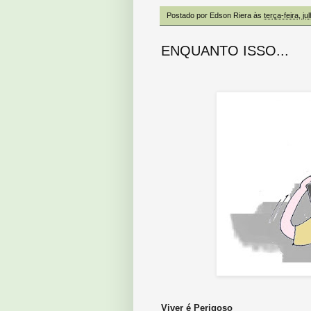
Postado por
Edson Riera
às
terça-feira, j
ENQUANTO ISSO...
Viver é Perigoso