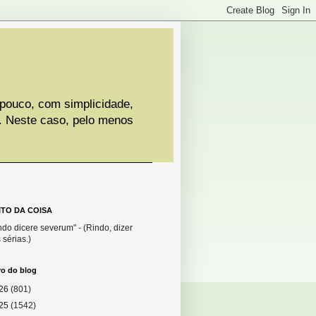
 pouco, com simplicidade,
. Neste caso, pelo menos
ITO DA COISA
do dicere severum" - (Rindo, dizer
 sérias.)
vo do blog
26
(801)
25
(1542)