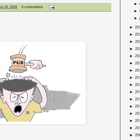
►
ulho 15, 2025
0 comentários
►
►
►
20
►
20
►
20
►
20
►
20
►
20
►
20
►
20
►
20
►
20
►
20
►
20
►
20
►
20
►
20
►
20