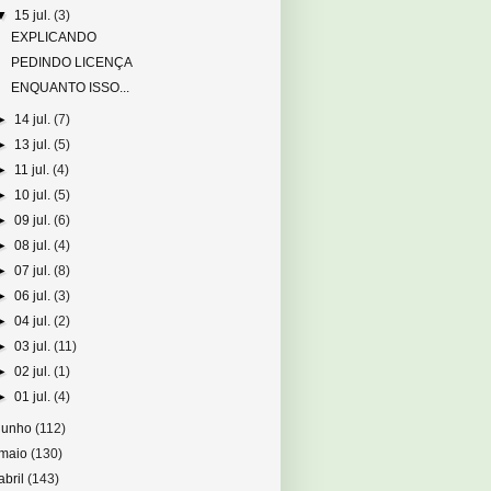
▼
15 jul.
(3)
EXPLICANDO
PEDINDO LICENÇA
ENQUANTO ISSO...
►
14 jul.
(7)
►
13 jul.
(5)
►
11 jul.
(4)
►
10 jul.
(5)
►
09 jul.
(6)
►
08 jul.
(4)
►
07 jul.
(8)
►
06 jul.
(3)
►
04 jul.
(2)
►
03 jul.
(11)
►
02 jul.
(1)
►
01 jul.
(4)
junho
(112)
maio
(130)
abril
(143)