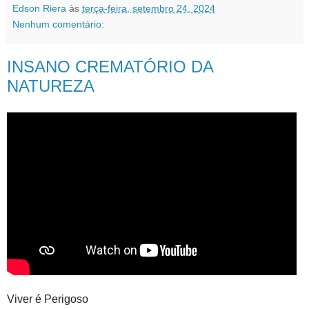
Edson Riera
às
terça-feira, setembro 24, 2024
Nenhum comentário:
INSANO CREMATÓRIO DA
NATUREZA
Viver é Perigoso