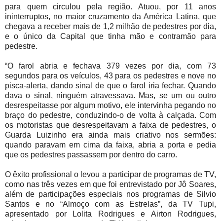
para quem circulou pela região. Atuou, por 11 anos
ininterruptos, no maior cruzamento da América Latina, que
chegava a receber mais de 1,2 milhão de pedestres por dia,
e o único da Capital que tinha mão e contramão para
pedestre.
“O farol abria e fechava 379 vezes por dia, com 73
segundos para os veículos, 43 para os pedestres e nove no
pisca-alerta, dando sinal de que o farol iria fechar. Quando
dava o sinal, ninguém atravessava. Mas, se um ou outro
desrespeitasse por algum motivo, ele intervinha pegando no
braço do pedestre, conduzindo-o de volta à calçada. Com
os motoristas que desrespeitavam a faixa de pedestres, o
Guarda Luizinho era ainda mais criativo nos sermões:
quando paravam em cima da faixa, abria a porta e pedia
que os pedestres passassem por dentro do carro.
O êxito profissional o levou a participar de programas de TV,
como nas três vezes em que foi entrevistado por Jô Soares,
além de participações especiais nos programas de Silvio
Santos e no “Almoço com as Estrelas”, da TV Tupi,
apresentado por Lolita Rodrigues e Airton Rodrigues,