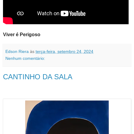
Viver é Perigoso
Edson Riera
às
terça-feira, setembro 24, 2024
Nenhum comentário:
CANTINHO DA SALA