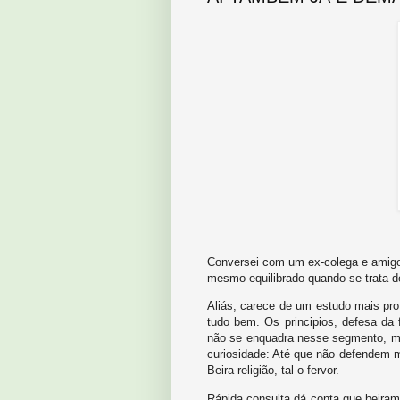
Conversei com um ex-colega e amigo
mesmo equilibrado quando se trata de
Aliás, carece de um estudo mais prof
tudo bem. Os principios, defesa da 
não se enquadra nesse segmento, mas 
curiosidade: Até que não defendem 
Beira religião, tal o fervor.
Rápida consulta dá conta que beiram