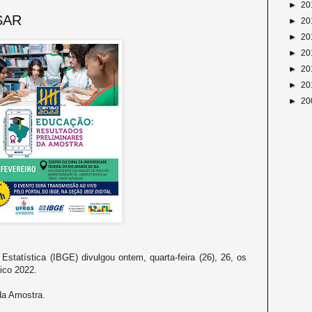
►
20
SAR
►
20
►
20
►
20
►
20
►
20
►
20
 Estatística (IBGE) divulgou ontem, quarta-feira (26), 26, os
ico 2022.
da Amostra.