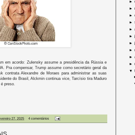
►
►
►
►
►
►
►
►
►
ram em acordo: Zulensky assume a presidência da Rússia e
►
UA. Pra compensar, Trump assume como secretário geral da
▼
Musk contrata Alexandre de Moraes para administrar as suas
ente do Brasil, Alckmin continua vice, Tarcísio tira Maduro
 é preso.
fevereiro 27, 2025
4 comentários
AIS