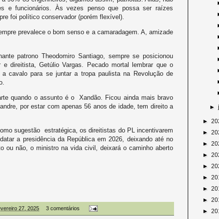
es e funcionários. Às vezes penso que possa ser raízes
re foi político conservador (porém flexível).
sempre prevalece o bom senso e a camaradagem. A, amizade
hante patrono Theodomiro Santiago, sempre se posicionou
 e direitista, Getúlio Vargas. Pecado mortal lembrar que o
 a cavalo para se juntar a tropa paulista na Revolução de
o.
arte quando o assunto é o Xandão. Ficou ainda mais bravo
andre, por estar com apenas 56 anos de idade, tem direito a
►
►
20
mo sugestão estratégica, os direitistas do PL incentivarem
►
20
datar a presidência da República em 2026, deixando até no
►
20
 ou não, o ministro na vida civil, deixará o caminho aberto
►
20
►
20
►
20
►
20
►
20
fevereiro 27, 2025
3 comentários
►
20