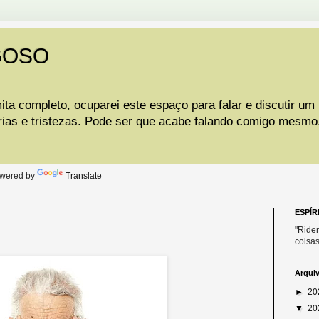
GOSO
ta completo, ocuparei este espaço para falar e discutir um
rias e tristezas. Pode ser que acabe falando comigo mesmo
.
wered by
Translate
ESPÍR
"Riden
coisas
Arqui
►
20
▼
20