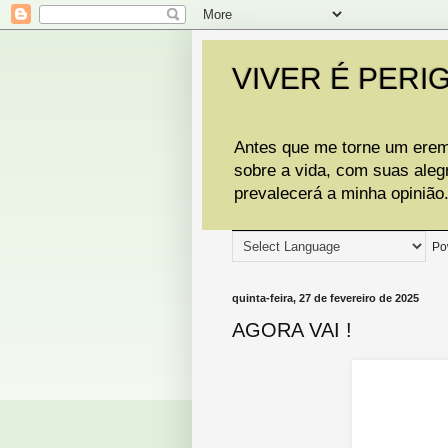
VIVER É PERI
Antes que me torne um eremi
sobre a vida, com suas aleg
prevalecerá a minha opinião
Po
quinta-feira, 27 de fevereiro de 2025
AGORA VAI !