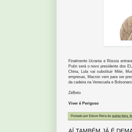
Finalmente Ucrania e Rússia entra
Putin será o novo presidente dos E
China, Lula vai substituir Milei, 
empresas, Macron vem para ser presid
da cadeira na Venezuela e Bolsonaro
ZéBeto
Viver é Perigoso
Postado por
Edson Riera
às
quinta-feira, 
AÍ TAMBÉM JÁ É DEM