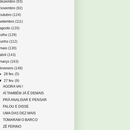
dezembro
(93)
novembro
(92)
outubro
(124)
setembro
(111)
agosto
(120)
julho
(129)
junho
(112)
maio
(130)
abril
(143)
março
(163)
fevereiro
(148)
►
28 fev.
(5)
▼
27 fev.
(9)
AGORA VAI !
AÍ TAMBÉM JÁ É DEMAIS
PRÁ ANALISAR E PENSAR
FALOU E DISSE
UMA DAS DEZ MAIS
TOMARAM O BARCO
ZÉ FERINO