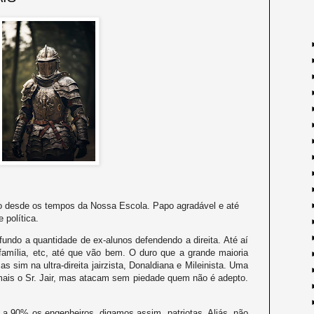
 desde os tempos da Nossa Escola. Papo agradável e até
 política.
undo a quantidade de ex-alunos defendendo a direita. Até aí
família, etc, até que vão bem. O duro que a grande maioria
sim na ultra-direita jairzista, Donaldiana e Mileinista. Uma
mais o Sr. Jair, mas atacam sem piedade quem não é adepto.
 a 90% os engenheiros, digamos assim, patriotas. Aliás, não