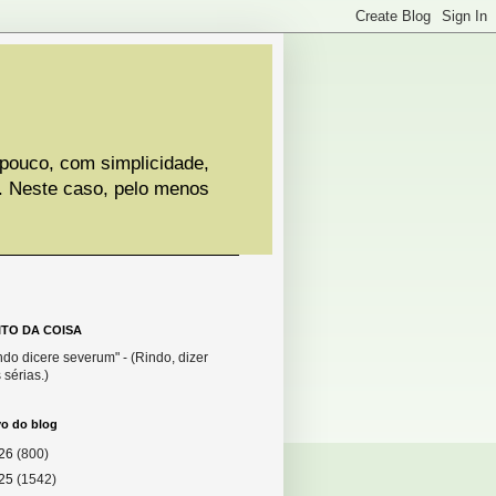
 pouco, com simplicidade,
. Neste caso, pelo menos
ITO DA COISA
do dicere severum" - (Rindo, dizer
 sérias.)
vo do blog
26
(800)
25
(1542)