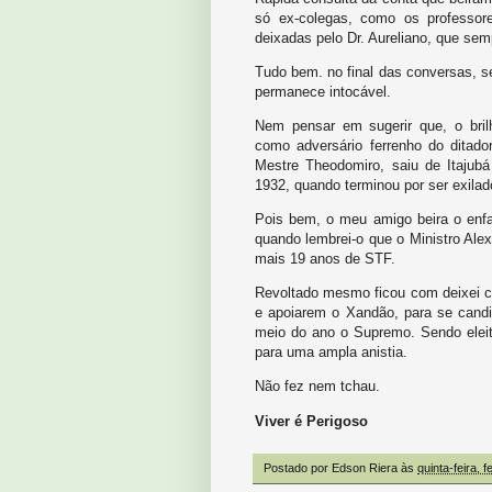
só ex-colegas, como os professor
deixadas pelo Dr. Aureliano, que semp
Tudo bem. no final das conversas, 
permanece intocável.
Nem pensar em sugerir que, o bril
como adversário ferrenho do ditador
Mestre Theodomiro, saiu de Itajubá
1932, quando terminou por ser exilad
Pois bem, o meu amigo beira o enf
quando lembrei-o que o Ministro Alex
mais 19 anos de STF.
Revoltado mesmo ficou com deixei co
e apoiarem o Xandão, para se candi
meio do ano o Supremo. Sendo eleito
para uma ampla anistia.
Não fez nem tchau.
Viver é Perigoso
Postado por
Edson Riera
às
quinta-feira, 