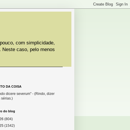
 pouco, com simplicidade,
. Neste caso, pelo menos
ITO DA COISA
do dicere severum" - (Rindo, dizer
 sérias.)
vo do blog
26
(804)
25
(1542)