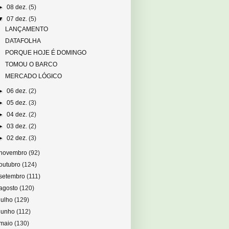
►
08 dez.
(5)
▼
07 dez.
(5)
LANÇAMENTO
DATAFOLHA
PORQUE HOJE É DOMINGO
TOMOU O BARCO
MERCADO LÓGICO
►
06 dez.
(2)
►
05 dez.
(3)
►
04 dez.
(2)
►
03 dez.
(2)
►
02 dez.
(3)
novembro
(92)
outubro
(124)
setembro
(111)
agosto
(120)
julho
(129)
junho
(112)
maio
(130)