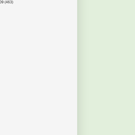
09
(463)