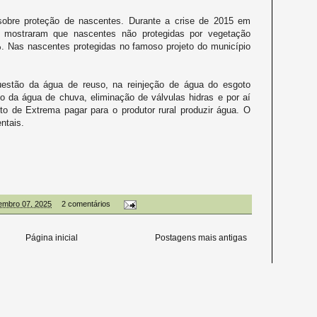
obre proteção de nascentes. Durante a crise de 2015 em
a) mostraram que nascentes não protegidas por vegetação
. Nas nascentes protegidas no famoso projeto do município
stão da água de reuso, na reinjeção de água do esgoto
o da água de chuva, eliminação de válvulas hidras e por aí
to de Extrema pagar para o produtor rural produzir água. O
ntais.
embro 07, 2025
2 comentários
Página inicial
Postagens mais antigas