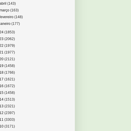
abril
(143)
março
(163)
fevereiro
(148)
janeiro
(177)
24
(1853)
23
(2062)
22
(1979)
21
(1977)
20
(2121)
19
(1458)
18
(1766)
17
(1621)
16
(1672)
15
(1458)
14
(1513)
13
(2321)
12
(2397)
11
(3303)
10
(3171)