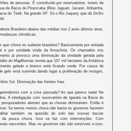
hões de pessoas. É constituído por reservatórios, tuneis de
a da Bacia do Piracicaba (Rios Jaguari, Jacareí, Atibainha,
Bacia do Tietê. Na grande SP. Só o Rio Juquery que dá 2m3/s
tê.
este Brasileiro abaixo das médias nos 2 anos últimos anos.
mudanças climáticas.
or que chove no sudeste brasileiro? Basicamente por entrada
Sul e por umidade vinda da Amazônia. Os chamados rios
ento já provoca uma diminuição da umidade gerada pela
nédito do MapBiomas revela que 107 mil hectares da Antártica
inente gelado e branco está ficando verde. Por causa do
 gelo está sumindo dando lugar a proliferação de musgos,
fério Sul. Diminuição das frentes frias.
aprendemos com a crise passada? Ao que parece nada! No
ra. A interligação com reservatório de Igaratá na Bacia do
 pesquisadores alertam que as chuvas diminuiriam. Então é
iver. Se temos menos chuva não basta os governos fazerem
abalhar também na questão do solo das nossas bacias
ração da pouca chuva. Isso se faz com intervenções. Com
uenas nascentes. Mas os governos não são sensíveis a isso.