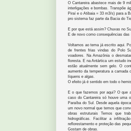
O Cantareira abastece mais de 9 mil
interligações e bombas. Transpõe águ
Piraí e o Atibaia = 33 m3/s) para a 
pro sistema faz parte da Bacia do Tie
E por que está assim? Chuvas no Sud
E de novo como consequências das 
Voltamos ao tema já escrito aqui. P
de frentes frias vindas do Polo 
voadores. Na Amazônia o desmatam
floresta. E na Antártica um estudo i
estão atualmente sem gelo. O cont
aumento da temperatura a camada de
líquens e algas.
O efeito já é sentido em todo o hemis
E o que fazemos por aqui? O que 
caso do Cantareira só houve uma ob
Paraíba do Sul. Desde aquela época
um novo normal que temos que conv
obras estruturais Temos que tr
hidrográficas. Facilitar a infilt
reflorestamento e proteção das peq
Gostam de obras.