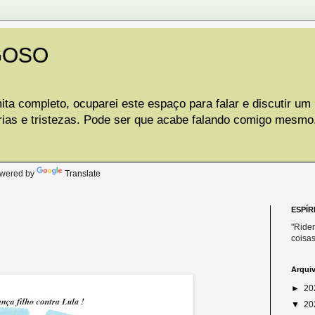
GOSO
ta completo, ocuparei este espaço para falar e discutir um
rias e tristezas. Pode ser que acabe falando comigo mesmo
.
wered by
Translate
ESPÍR
"Riden
coisas
Arqui
►
20
▼
20