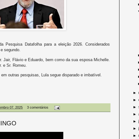
da Pesquisa Datafolha para a eleição 2026. Considerados
o e segundo.
Sr. Jair, Flávio e Eduardo, bem como da sua esposa Michelle.
r. e Sr. Romeu.
em outras pesquisas, Lula segue disparado e imbatível.
►
►
►
embro 07, 2025
3 comentários
►
►
MINGO
►
►