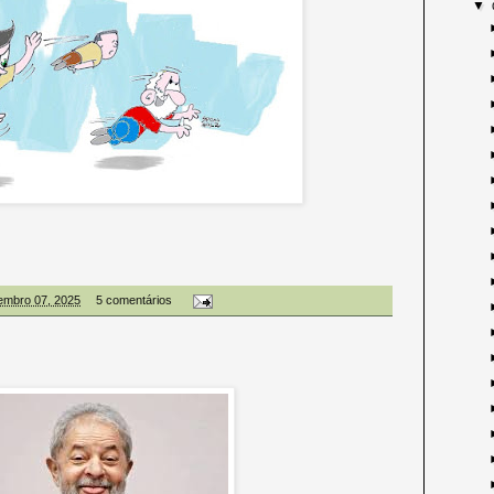
▼
embro 07, 2025
5 comentários