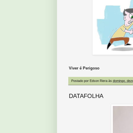
Viver é Perigoso
Postado por
Edson Riera
às
domingo, dez
DATAFOLHA