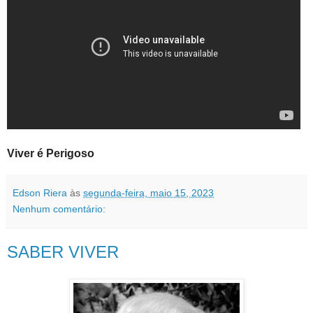
Viver é Perigoso
Edson Riera
às
segunda-feira, maio 15, 2023
Nenhum comentário:
SABER VIVER