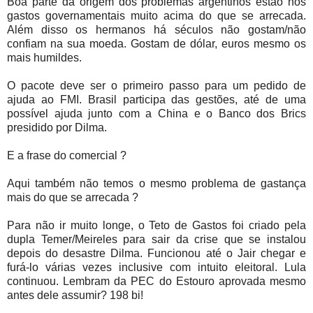
Boa parte da origem dos problemas argentinos estão nos
gastos governamentais muito acima do que se arrecada.
Além disso os hermanos há séculos não gostam/não
confiam na sua moeda. Gostam de dólar, euros mesmo os
mais humildes.
O pacote deve ser o primeiro passo para um pedido de
ajuda ao FMI. Brasil participa das gestões, até de uma
possível ajuda junto com a China e o Banco dos Brics
presidido por Dilma.
E a frase do comercial ?
Aqui também não temos o mesmo problema de gastança
mais do que se arrecada ?
Para não ir muito longe, o Teto de Gastos foi criado pela
dupla Temer/Meireles para sair da crise que se instalou
depois do desastre Dilma. Funcionou até o Jair chegar e
furá-lo várias vezes inclusive com intuito eleitoral. Lula
continuou. Lembram da PEC do Estouro aprovada mesmo
antes dele assumir? 198 bi!