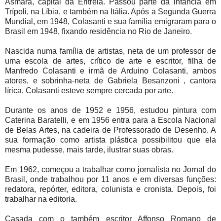
Asmara, capital da Eritreia. Passou parte da infância em
Trípoli, na Líbia, e também na Itália. Após a Segunda Guerra
Mundial, em 1948, Colasanti e sua família emigraram para o
Brasil em 1948, fixando residência no Rio de Janeiro.
Nascida numa família de artistas, neta de um professor de
uma escola de artes, crítico de arte e escritor, filha de
Manfredo Colasanti e irmã de Arduino Colasanti, ambos
atores, e sobrinha-neta de Gabriela Besanzoni , cantora
lírica, Colasanti esteve sempre cercada por arte.
Durante os anos de 1952 e 1956, estudou pintura com
Caterina Baratelli, e em 1956 entra para a Escola Nacional
de Belas Artes, na cadeira de Professorado de Desenho. A
sua formação como artista plástica possibilitou que ela
mesma pudesse, mais tarde, ilustrar suas obras.
Em 1962, começou a trabalhar como jornalista no Jornal do
Brasil, onde trabalhou por 11 anos e em diversas funções:
redatora, repórter, editora, colunista e cronista. Depois, foi
trabalhar na editoria.
Casada com o também escritor Affonso Romano de