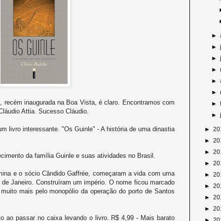
►
►
►
►
►
►
 recém inaugurada na Boa Vista, é claro. Encontramos com
►
Cláudio Attia. Sucesso Cláudio.
►
m livro interessante. "Os Guinle" - A história de uma dinastia
►
20
►
20
►
20
cimento da família Guinle e suas atividades no Brasil.
►
20
mina e o sócio Cândido Gaffrée, começaram a vida com uma
►
20
o de Janeiro. Construíram um império. O nome ficou marcado
►
20
muito mais pelo monopólio da operação do porto de Santos
►
20
►
20
 ao passar no caixa levando o livro. R$ 4,99 - Mais barato
►
20