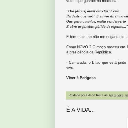
verso que guardei na memória:
"Ora (direis) ouvir estrelas! Certo
Perdeste o senso!" E eu vos direi, no en
Que, para ouvi-las, muita vez desperto
E abro as janelas, pálido de espanto..."
E tem mais, se não me engano ele t
Como NOVO ? O moço nasceu em 186
a presidência da República.
- Camarada, o Bilac que está junt
vivo.
Viver é Perigoso
Postado por
Edson Riera
às
sexta-feira, 
É A VIDA...