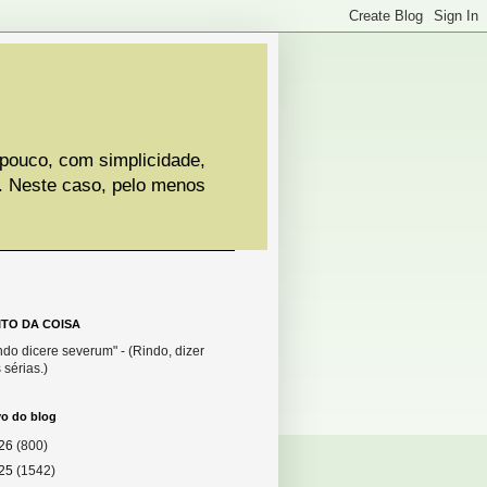
 pouco, com simplicidade,
. Neste caso, pelo menos
ITO DA COISA
do dicere severum" - (Rindo, dizer
 sérias.)
vo do blog
26
(800)
25
(1542)