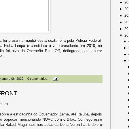
►
20
►
20
►
20
►
20
►
20
▼
20
a foi preso na manhã desta sexta-feira pela Polícia Federal
►
da Ficha Limpa e candidato à vice-presidente em 2010, na
►
io foi alvo da Operação Post Off, deflagrada para apurar
►
os.
▼
setembro 06, 2019
0 comentários
FRONT
claro:
 sobre a esticadinha do Governador Zema, até Itajubá, depois
a do Sapucaí mencionando NOVO com o Bilac. Conheço esse
lar Rafael Magalhães nas aulas da Dona Nenzinha. É dele o