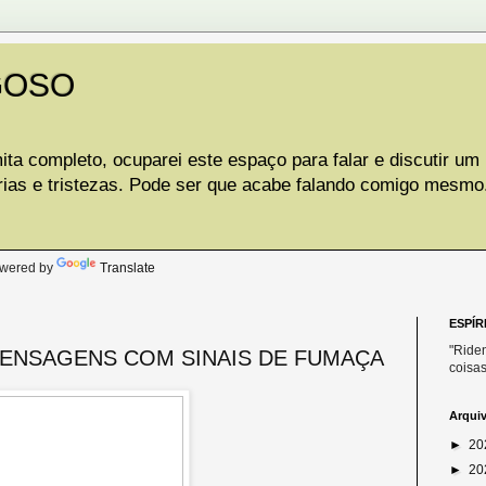
GOSO
ta completo, ocuparei este espaço para falar e discutir um
rias e tristezas. Pode ser que acabe falando comigo mesmo
.
wered by
Translate
ESPÍR
"Riden
ENSAGENS COM SINAIS DE FUMAÇA
coisas
Arqui
►
20
►
20