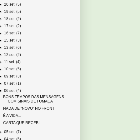
►
20 set.
(5)
►
19 set.
(5)
►
18 set.
(2)
►
17 set.
(2)
►
16 set.
(7)
►
15 set.
(3)
►
13 set.
(6)
►
12 set.
(2)
►
11 set.
(4)
►
10 set.
(5)
►
09 set.
(3)
►
07 set.
(1)
▼
06 set.
(4)
BONS TEMPOS DAS MENSAGENS
COM SINAIS DE FUMAÇA
NADA DE "NOVO" NO FRONT
É A VIDA...
CARTA QUE RECEBI
►
05 set.
(7)
►
04 set.
(6)