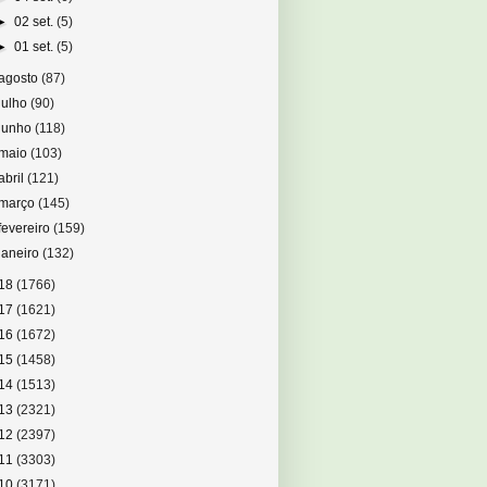
►
02 set.
(5)
►
01 set.
(5)
agosto
(87)
julho
(90)
junho
(118)
maio
(103)
abril
(121)
março
(145)
fevereiro
(159)
janeiro
(132)
18
(1766)
17
(1621)
16
(1672)
15
(1458)
14
(1513)
13
(2321)
12
(2397)
11
(3303)
10
(3171)