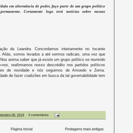
ula em alternância de poder, faço parte de um grupo politico
permanente. Certamente logo terá noticias sobre nossas
ação da Leandra. Concordamos inteiramente no tocante
r. Aliás, somos levados a até sermos radicais, uma vez que
Nos anima saber que já existe um grupo político se reunindo
nos, reafirmamos nosso descrédito nos partidos políticos
 ares de novidade e nós seguimos de Amoedo e Zema.
dade de fazer coalizões em busca da tal governabilidade tem
setembro 06, 2019
3 comentários
Página inicial
Postagens mais antigas