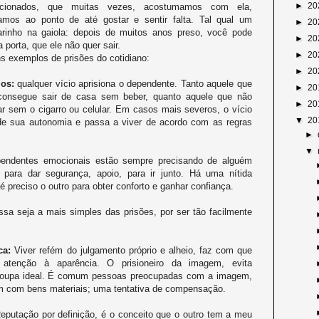
►
20
icionados, que muitas vezes, acostumamos com ela,
amos ao ponto de até gostar e sentir falta. Tal qual um
►
20
arinho na gaiola: depois de muitos anos preso, você pode
►
20
 a porta, que ele não quer sair.
►
20
s exemplos de prisões do cotidiano:
►
20
ios:
qualquer vício aprisiona o dependente. Tanto aquele que
►
20
consegue sair de casa sem beber, quanto aquele que não
►
20
r sem o cigarro ou celular. Em casos mais severos, o vício
▼
20
de sua autonomia e passa a viver de acordo com as regras
►
▼
ndentes emocionais estão sempre precisando de alguém
 para dar segurança, apoio, para ir junto. Há uma nítida
é preciso o outro para obter conforto e ganhar confiança.
sa seja a mais simples das prisões, por ser tão facilmente
ca:
Viver refém do julgamento próprio e alheio, faz com que
atenção à aparência. O prisioneiro da imagem, evita
a roupa ideal. É comum pessoas preocupadas com a imagem,
m com bens materiais; uma tentativa de compensação.
putação por definição, é o conceito que o outro tem a meu