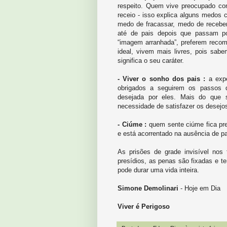
respeito. Quem vive preocupado com
receio - isso explica alguns medos 
medo de fracassar, medo de recebe
até de pais depois que passam po
“imagem arranhada”, preferem rec
ideal, vivem mais livres, pois sabe
significa o seu caráter.
- Viver o sonho dos pais :
a expe
obrigados a seguirem os passos 
desejada por eles. Mais do que s
necessidade de satisfazer os desejo
- Ciúme :
quem sente ciúme fica pre
e está acorrentado na ausência de p
As prisões de grade invisível nos 
presídios, as penas são fixadas e te
pode durar uma vida inteira.
Simone Demolinari
- Hoje em Dia
Viver é Perigoso