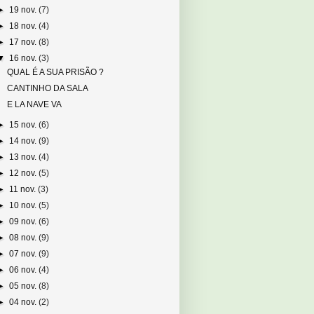
►
19 nov.
(7)
►
18 nov.
(4)
►
17 nov.
(8)
▼
16 nov.
(3)
QUAL É A SUA PRISÃO ?
CANTINHO DA SALA
E LA NAVE VA
►
15 nov.
(6)
►
14 nov.
(9)
►
13 nov.
(4)
►
12 nov.
(5)
►
11 nov.
(3)
►
10 nov.
(5)
►
09 nov.
(6)
►
08 nov.
(9)
►
07 nov.
(9)
►
06 nov.
(4)
►
05 nov.
(8)
►
04 nov.
(2)