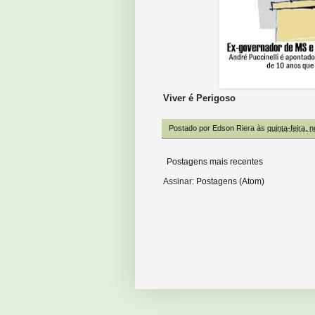
Viver é Perigoso
Postado por
Edson Riera
às
quinta-feira,
Postagens mais recentes
Assinar:
Postagens (Atom)