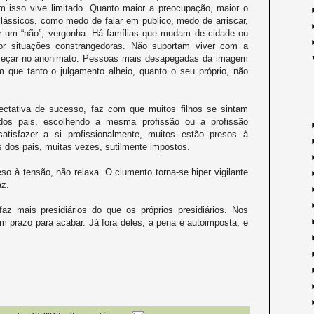
 isso vive limitado. Quanto maior a preocupação, maior o
clássicos, como medo de falar em publico, medo de arriscar,
r um “não”, vergonha. Há famílias que mudam de cidade ou
r situações constrangedoras. Não suportam viver com a
omeçar no anonimato. Pessoas mais desapegadas da imagem
m que tanto o julgamento alheio, quanto o seu próprio, não
ctativa de sucesso, faz com que muitos filhos se sintam
dos pais, escolhendo a mesma profissão ou a profissão
atisfazer a si profissionalmente, muitos estão presos à
s dos pais, muitas vezes, sutilmente impostos.
so à tensão, não relaxa. O ciumento torna-se hiper vigilante
az.
faz mais presidiários do que os próprios presidiários. Nos
m prazo para acabar. Já fora deles, a pena é autoimposta, e