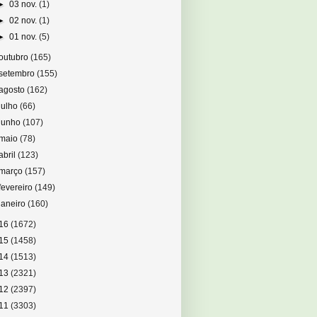
►
03 nov.
(1)
►
02 nov.
(1)
►
01 nov.
(5)
outubro
(165)
setembro
(155)
agosto
(162)
julho
(66)
junho
(107)
maio
(78)
abril
(123)
março
(157)
fevereiro
(149)
janeiro
(160)
16
(1672)
15
(1458)
14
(1513)
13
(2321)
12
(2397)
11
(3303)