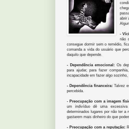
cond
cheg
pass
abrir
Algun
- Víc
não 
consegue dormir sem o remédio, fica
comanda a vida do usuário que per
daquilo que depende.
- Dependência emocional:
Os depe
para ajudar, para fazer companhia,
incapacidade em fazer algo sozinho, 
- Dependência financeira:
Talvez es
percebida.
- Preocupação com a imagem físi
um indivíduo dê uma excessiva 
determinados lugares por não ter 
gastarem mais dinheiro do que pode
- Preocupação com a reputação:
Re