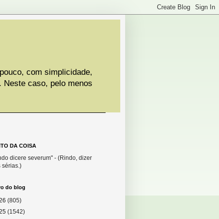
 pouco, com simplicidade,
. Neste caso, pelo menos
ITO DA COISA
do dicere severum" - (Rindo, dizer
 sérias.)
vo do blog
26
(805)
25
(1542)