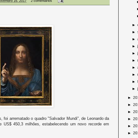
 novembro 16, 2017
2 comentários
►
►
►
►
►
►
►
►
►
►
►
20
►
20
►
20
s, foi arrematado o quadro "Salvador Mundi", de Leonardo da
►
20
de US$ 450,3 milhões, estabelecendo um novo recorde em
►
20
►
20