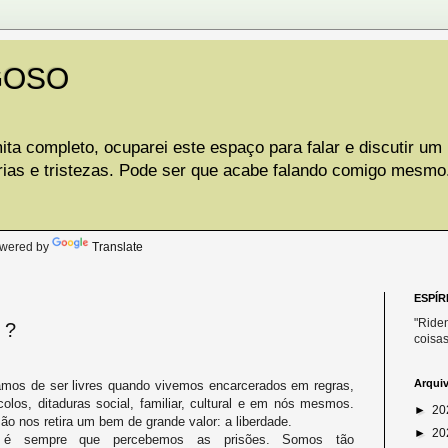
GOSO
ta completo, ocuparei este espaço para falar e discutir um
rias e tristezas. Pode ser que acabe falando comigo mesmo
.
wered by
Translate
ESPÍR
"Riden
 ?
coisas
Arqui
mos de ser livres quando vivemos encarcerados em regras,
colos, ditaduras social, familiar, cultural e em nós mesmos.
►
20
são nos retira um bem de grande valor: a liberdade.
►
20
é sempre que percebemos as prisões. Somos tão