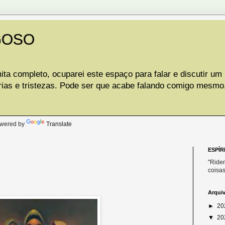
GOSO
ta completo, ocuparei este espaço para falar e discutir um
rias e tristezas. Pode ser que acabe falando comigo mesmo
.
wered by
Translate
ESPÍR
"Riden
coisas
Arqui
►
20
▼
20