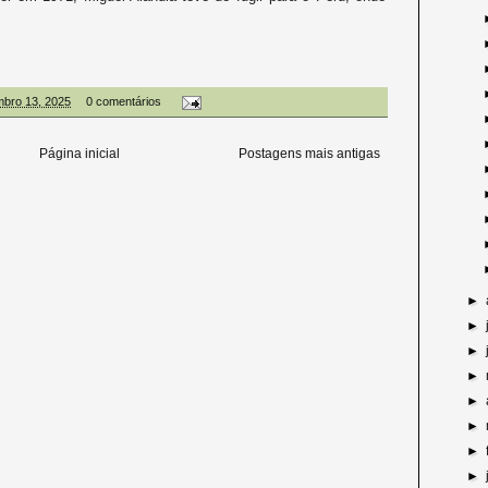
mbro 13, 2025
0 comentários
Página inicial
Postagens mais antigas
►
►
►
►
►
►
►
►