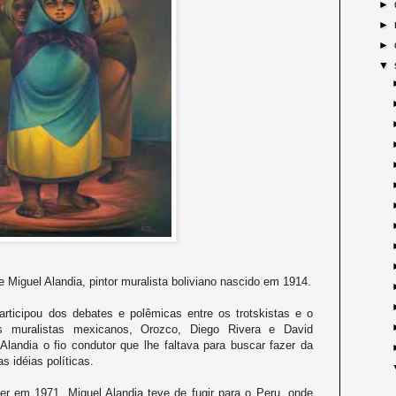
►
►
►
▼
 Miguel Alandia, pintor muralista boliviano nascido em 1914.
articipou dos debates e polêmicas entre os trotskistas e o
os muralistas mexicanos, Orozco, Diego Rivera e David
Alandia o fio condutor que lhe faltava para buscar fazer da
 idéias políticas.
 em 1971, Miguel Alandia teve de fugir para o Peru, onde