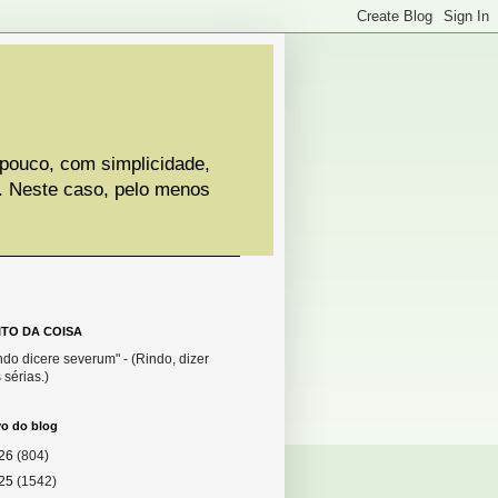
 pouco, com simplicidade,
. Neste caso, pelo menos
ITO DA COISA
do dicere severum" - (Rindo, dizer
 sérias.)
vo do blog
26
(804)
25
(1542)