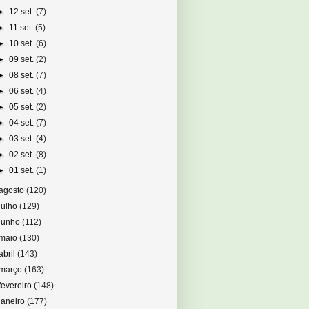
►
12 set.
(7)
►
11 set.
(5)
►
10 set.
(6)
►
09 set.
(2)
►
08 set.
(7)
►
06 set.
(4)
►
05 set.
(2)
►
04 set.
(7)
►
03 set.
(4)
►
02 set.
(8)
►
01 set.
(1)
agosto
(120)
julho
(129)
junho
(112)
maio
(130)
abril
(143)
março
(163)
fevereiro
(148)
janeiro
(177)