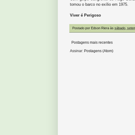
tomou o barco no exílio em 1975.
Viver é Perigoso
Postado por
Edson Riera
às
sábado, sete
Postagens mais recentes
Assinar:
Postagens (Atom)