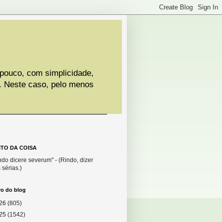
 pouco, com simplicidade,
. Neste caso, pelo menos
ITO DA COISA
do dicere severum" - (Rindo, dizer
 sérias.)
vo do blog
26
(805)
25
(1542)