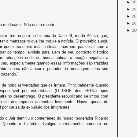
►
20
►
20
►
20
►
20
lo moderador. Não custa repetir
►
20
ro- tem origem na história de Dario III, rei da Pérsia, que,
ar o mensageiro que lhe trouxe a notícia. O provérbio surgiu
ir quem transmite más notícias, mas sim para lidar com a
sar do tempo, evoluiu para além de seu contexto histórico
 em situações onde se busca criticar a reação negativa a
ivas, especialmente quando essas informações são trazidas
embrete para não atacar o portador da mensagem, mas sim
 trazendo."
 de notícias/verdades que os irritam. Principalmente quando
esponsável por estatísticas (O IBGE dos EEUU) após
alta no desemprego. O presidente republicano se irritou com
a de desemprego aumentou levemente. Houve queda de
l por causa da expulsão dos imigrantes.
do o Jair demitiu o conterrâneo do nosso moderador Ricardo
 Quando o Instituto divulgou corretamente aumento no