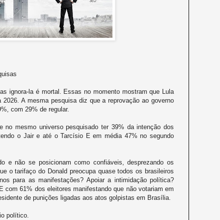
quisas
as ignora-la é mortal. Essas no momento mostram que Lula
a 2026. A mesma pesquisa diz que a reprovação ao governo
9%, com 29% de regular.
e no mesmo universo pesquisado ter 39% da intenção dos
tendo o Jair e até o Tarcísio E em média 47% no segundo
ado e não se posicionam como confiáveis, desprezando os
ue o tarifaço do Donald preocupa quase todos os brasileiros
nos para as manifestações? Apoiar a intimidação política?
. E com 61% dos eleitores manifestando que não votariam em
esidente de punições ligadas aos atos golpistas em Brasília.
 político.