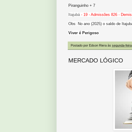
Piranguinho + 7
Itajubá
- 19 - Admissões 826 - Demis
Obs: No ano (2025) o saldo de Itajub
Viver é Perigoso
Postado por
Edson Riera
às
segunda-feira
MERCADO LÓGICO