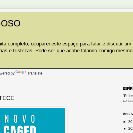
GOSO
ta completo, ocuparei este espaço para falar e discutir um
rias e tristezas. Pode ser que acabe falando comigo mesmo
.
wered by
Translate
ESPÍR
"Riden
TECE
coisas
Arqui
►
20
▼
20