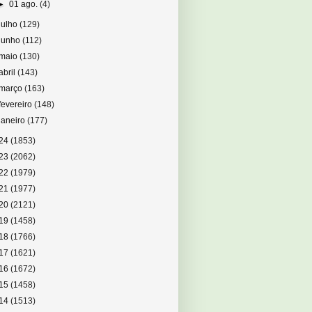
►
01 ago.
(4)
julho
(129)
junho
(112)
maio
(130)
abril
(143)
março
(163)
fevereiro
(148)
janeiro
(177)
24
(1853)
23
(2062)
22
(1979)
21
(1977)
20
(2121)
19
(1458)
18
(1766)
17
(1621)
16
(1672)
15
(1458)
14
(1513)