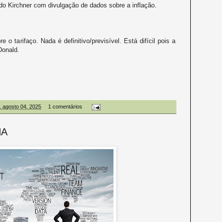
do Kirchner com divulgação de dados sobre a inflação.
 o tarifaço. Nada é definitivo/previsível. Está difícil pois a
Donald.
, agosto 04, 2025
1 comentários
NA