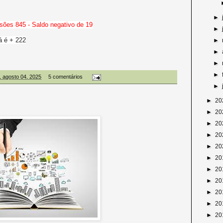
►
sões 845 - Saldo negativo de 19
►
á é + 222
►
►
►
►
, agosto 04, 2025
5 comentários
►
►
20
►
20
►
20
►
20
►
20
►
20
►
20
►
20
►
20
►
20
►
20