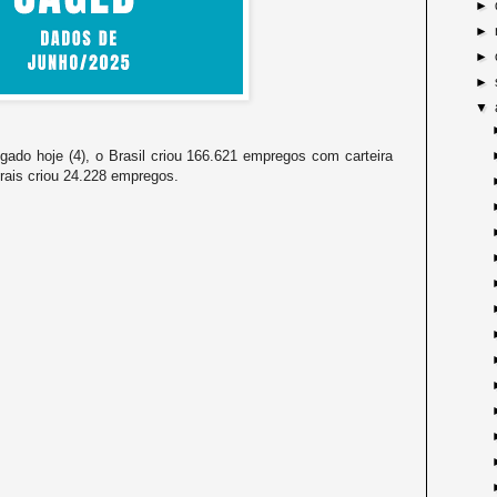
►
►
►
►
▼
ado hoje (4), o Brasil criou 166.621 empregos com carteira
rais criou 24.228 empregos.