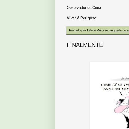
Observador de Cena
Viver é Perigoso
Postado por
Edson Riera
às
segunda-feira
FINALMENTE