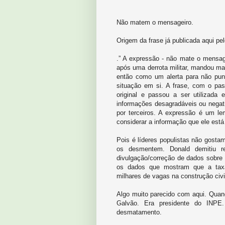
Não matem o mensageiro.
Origem da frase já publicada aqui pe
.” A expressão - não mate o mensagei
após uma derrota militar, mandou mat
então como um alerta para não pun
situação em si. A frase, com o pas
original e passou a ser utilizada
informações desagradáveis ou negat
por terceiros. A expressão é um l
considerar a informação que ele está
Pois é líderes populistas não gostam
os desmentem. Donald demitiu r
divulgação/correção de dados sobre 
os dados que mostram que a tax
milhares de vagas na construção civi
Algo muito parecido com aqui. Quan
Galvão. Era presidente do INPE.
desmatamento.