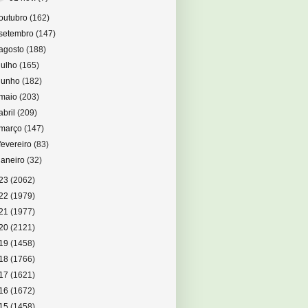
outubro
(162)
setembro
(147)
agosto
(188)
julho
(165)
junho
(182)
maio
(203)
abril
(209)
março
(147)
fevereiro
(83)
janeiro
(32)
23
(2062)
22
(1979)
21
(1977)
20
(2121)
19
(1458)
18
(1766)
17
(1621)
16
(1672)
15
(1458)