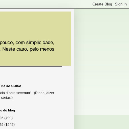
 pouco, com simplicidade,
. Neste caso, pelo menos
ITO DA COISA
do dicere severum" - (Rindo, dizer
 sérias.)
vo do blog
26
(799)
25
(1542)