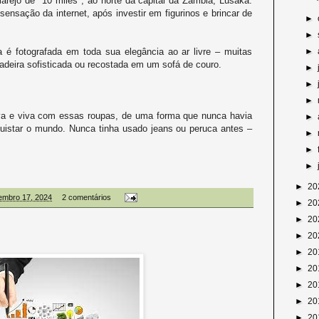
rejo de "10 miles", ao norte da capital da Zâmbia, Lusaka.
ensação da internet, após investir em figurinos e brincar de
►
►
 é fotografada em toda sua elegância ao ar livre – muitas
►
deira sofisticada ou recostada em um sofá de couro.
►
►
►
ova e viva com essas roupas, de uma forma que nunca havia
►
quistar o mundo. Nunca tinha usado jeans ou peruca antes –
►
►
►
►
20
embro 17, 2024
2 comentários
►
20
►
20
►
20
►
20
►
20
►
20
►
20
►
20