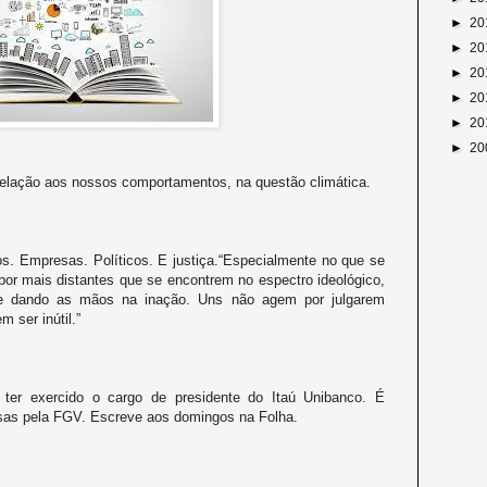
►
20
►
20
►
20
►
20
►
20
►
20
elação aos nossos comportamentos, na questão climática.
s. Empresas. Políticos. E justiça.“Especialmente no que se
 por mais distantes que se encontrem no espectro ideológico,
se dando as mãos na inação. Uns não agem por julgarem
m ser inútil.”
r ter exercido o cargo de presidente do Itaú Unibanco. É
sas pela FGV. Escreve aos domingos na Folha.