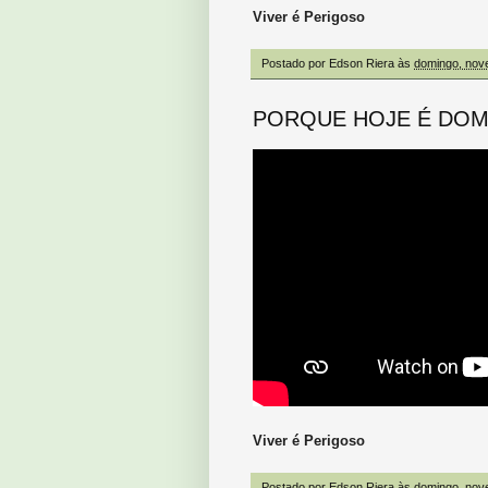
Viver é Perigoso
Postado por
Edson Riera
às
domingo, nov
PORQUE HOJE É DO
Viver é Perigoso
Postado por
Edson Riera
às
domingo, nov