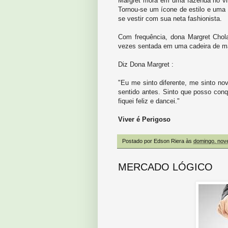
Margret mora em uma fazenda no vila
Tornou-se um ícone de estilo e uma s
se vestir com sua neta fashionista.
Com frequência, dona Margret Chola
vezes sentada em uma cadeira de ma
Diz Dona Margret :
"Eu me sinto diferente, me sinto n
sentido antes. Sinto que posso con
fiquei feliz e dancei."
Viver é Perigoso
Postado por
Edson Riera
às
domingo, nov
MERCADO LÓGICO