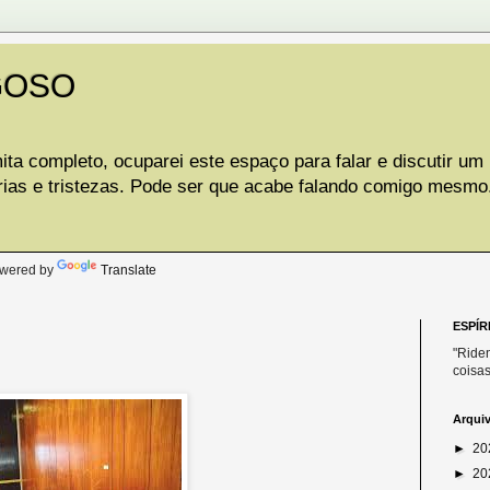
GOSO
ta completo, ocuparei este espaço para falar e discutir um
rias e tristezas. Pode ser que acabe falando comigo mesmo
.
wered by
Translate
ESPÍR
"Riden
coisas
Arqui
►
20
►
20