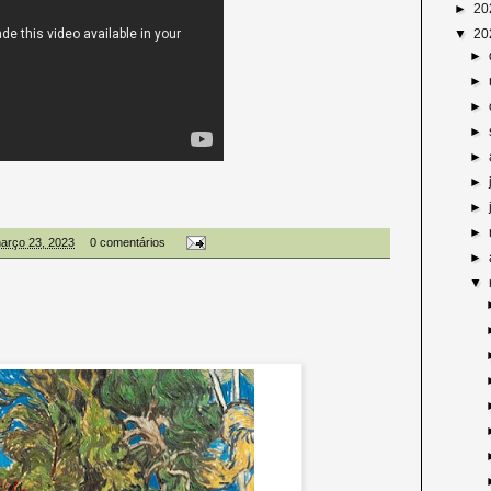
►
20
▼
20
►
►
►
►
►
►
►
►
março 23, 2023
0 comentários
►
▼