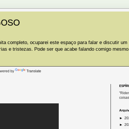
GOSO
ta completo, ocuparei este espaço para falar e discutir um
rias e tristezas. Pode ser que acabe falando comigo mesmo
.
wered by
Translate
ESPÍR
"Riden
coisas
Arqui
►
20
►
20