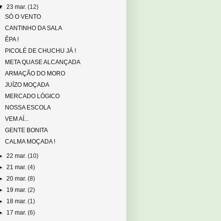
▼
23 mar.
(12)
SÓ O VENTO
CANTINHO DA SALA
ÊPA !
PICOLÉ DE CHUCHU JÁ !
META QUASE ALCANÇADA
ARMAÇÃO DO MORO
JUÍZO MOÇADA
MERCADO LÓGICO
NOSSA ESCOLA
VEM AÍ...
GENTE BONITA
CALMA MOÇADA !
►
22 mar.
(10)
►
21 mar.
(4)
►
20 mar.
(8)
►
19 mar.
(2)
►
18 mar.
(1)
►
17 mar.
(6)