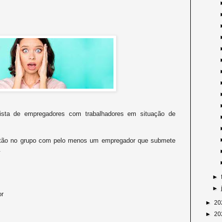
ista de empregadores com trabalhadores em situação de
estão no grupo com pelo menos um empregador que submete
.
►
►
or
►
20
►
20