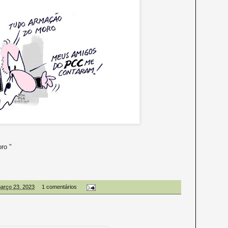
oro "
março 23, 2023
1 comentários