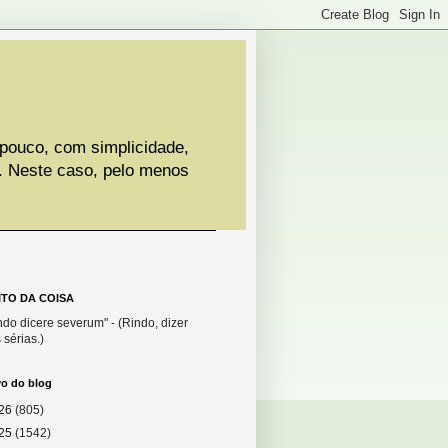
 pouco, com simplicidade,
. Neste caso, pelo menos
ITO DA COISA
do dicere severum" - (Rindo, dizer
 sérias.)
vo do blog
26
(805)
25
(1542)