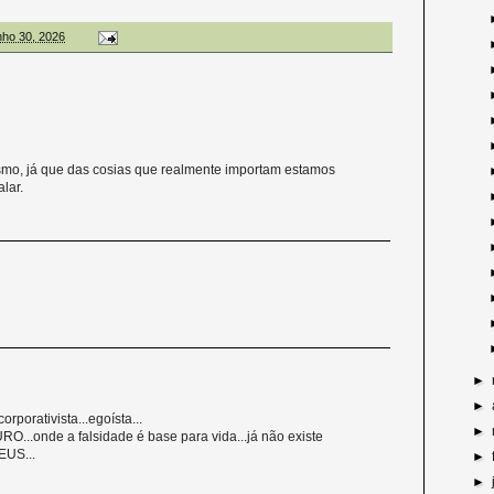
unho 30, 2026
mo, já que das cosias que realmente importam estamos
lar.
►
►
rporativista...egoísta...
►
O...onde a falsidade é base para vida...já não existe
DEUS...
►
►