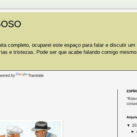
GOSO
ta completo, ocuparei este espaço para falar e discutir um
rias e tristezas. Pode ser que acabe falando comigo mesmo
.
wered by
Translate
ESPÍR
"Riden
coisas
Arqui
▼
20
►