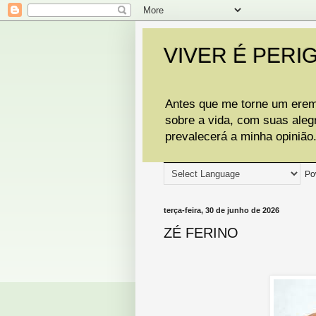
VIVER É PERI
Antes que me torne um eremi
sobre a vida, com suas aleg
prevalecerá a minha opinião
Po
terça-feira, 30 de junho de 2026
ZÉ FERINO