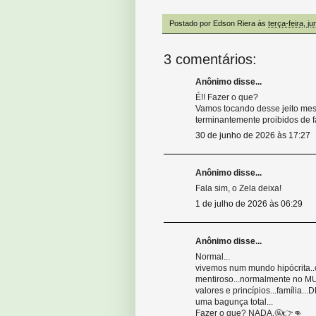
Postado por
Edson Riera
às
terça-feira, j
3 comentários:
Anônimo disse...
É!! Fazer o que?
Vamos tocando desse jeito mes
terminantemente proibidos de fa
30 de junho de 2026 às 17:27
Anônimo disse...
Fala sim, o Zela deixa!
1 de julho de 2026 às 06:29
Anônimo disse...
Normal...
vivemos num mundo hipócrita..co
mentiroso...normalmente no MUR
valores e princípios...família...
uma bagunça total...
Fazer o que? NADA.🤬👉👊