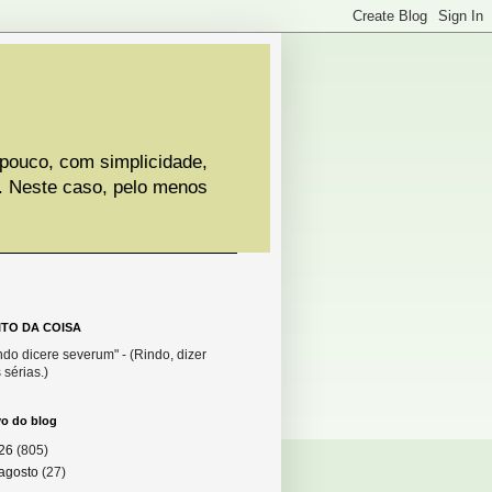
 pouco, com simplicidade,
. Neste caso, pelo menos
ITO DA COISA
do dicere severum" - (Rindo, dizer
 sérias.)
vo do blog
26
(805)
agosto
(27)