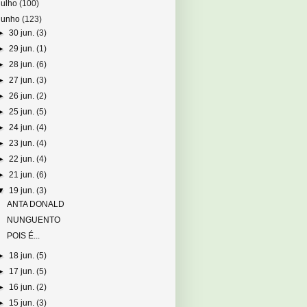
julho
(100)
junho
(123)
►
30 jun.
(3)
►
29 jun.
(1)
►
28 jun.
(6)
►
27 jun.
(3)
►
26 jun.
(2)
►
25 jun.
(5)
►
24 jun.
(4)
►
23 jun.
(4)
►
22 jun.
(4)
►
21 jun.
(6)
▼
19 jun.
(3)
ANTA DONALD
NUNGUENTO
POIS É...
►
18 jun.
(5)
►
17 jun.
(5)
►
16 jun.
(2)
►
15 jun.
(3)