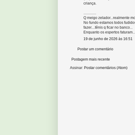
criança.
..............
Q meigo zelador...realmente moti
No fundo estamos todos fudido
fazer....tênis q ficar no banco...
Enquanto os espertos faturam..
19 de junho de 2026 às 16:51
Postar um comentário
Postagem mais recente
Assinar:
Postar comentários (Atom)