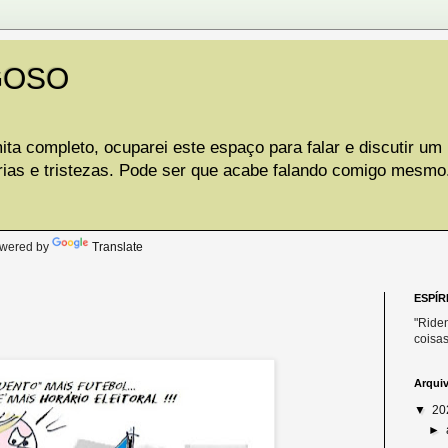
GOSO
ta completo, ocuparei este espaço para falar e discutir um
rias e tristezas. Pode ser que acabe falando comigo mesmo
.
wered by
Translate
ESPÍR
"Riden
coisas
Arqui
▼
20
►