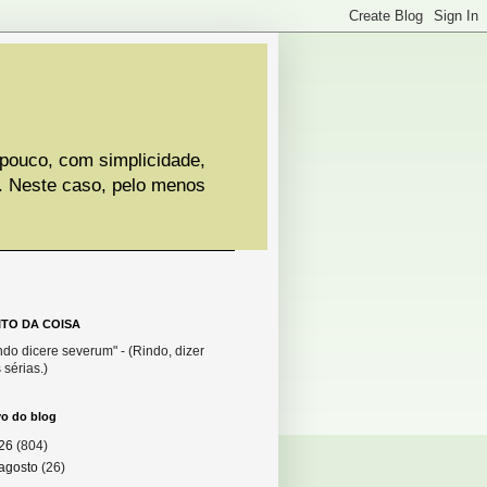
 pouco, com simplicidade,
. Neste caso, pelo menos
ITO DA COISA
do dicere severum" - (Rindo, dizer
 sérias.)
vo do blog
26
(804)
agosto
(26)