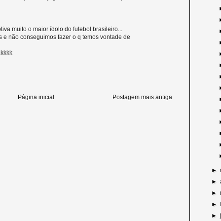
va muito o maior ídolo do futebol brasileiro...
s e não conseguimos fazer o q temos vontade de
.kkkk
Página inicial
Postagem mais antiga
►
►
►
►
►