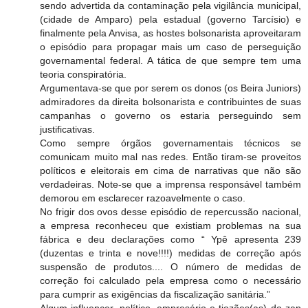
sendo advertida da contaminação pela vigilância municipal,
(cidade de Amparo) pela estadual (governo Tarcísio) e
finalmente pela Anvisa, as hostes bolsonarista aproveitaram
o episódio para propagar mais um caso de perseguição
governamental federal. A tática de que sempre tem uma
teoria conspiratória.
Argumentava-se que por serem os donos (os Beira Juniors)
admiradores da direita bolsonarista e contribuintes de suas
campanhas o governo os estaria perseguindo sem
justificativas.
Como sempre órgãos governamentais técnicos se
comunicam muito mal nas redes. Então tiram-se proveitos
políticos e eleitorais em cima de narrativas que não são
verdadeiras. Note-se que a imprensa responsável também
demorou em esclarecer razoavelmente o caso.
No frigir dos ovos desse episódio de repercussão nacional,
a empresa reconheceu que existiam problemas na sua
fábrica e deu declarações como “ Ypê apresenta 239
(duzentas e trinta e nove!!!!) medidas de correção após
suspensão de produtos.... O número de medidas de
correção foi calculado pela empresa como o necessário
para cumprir as exigências da fiscalização sanitária.”
Algum influencer, político, empresário e tiozões(as) do zap