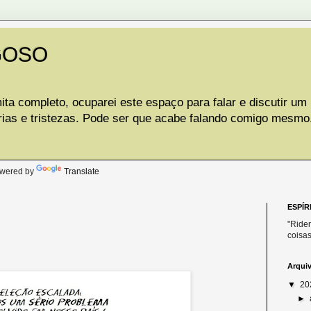
GOSO
ta completo, ocuparei este espaço para falar e discutir um
rias e tristezas. Pode ser que acabe falando comigo mesmo
.
wered by
Translate
ESPÍR
"Riden
coisas
Arqui
▼
20
►