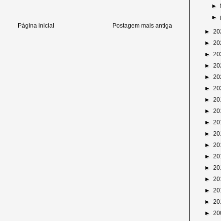
►
►
Página inicial
Postagem mais antiga
►
20
►
20
►
20
►
20
►
20
►
20
►
20
►
20
►
20
►
20
►
20
►
20
►
20
►
20
►
20
►
20
►
20