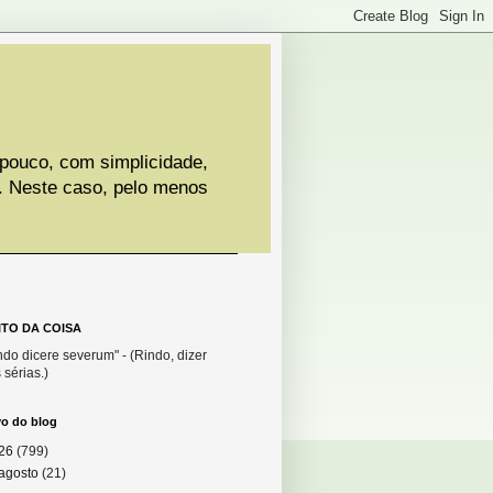
 pouco, com simplicidade,
. Neste caso, pelo menos
ITO DA COISA
do dicere severum" - (Rindo, dizer
 sérias.)
vo do blog
26
(799)
agosto
(21)