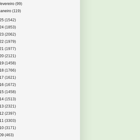
fevereiro
(99)
janeiro
(119)
25
(1542)
24
(1853)
23
(2062)
22
(1979)
21
(1977)
20
(2121)
19
(1458)
18
(1766)
17
(1621)
16
(1672)
15
(1458)
14
(1513)
13
(2321)
12
(2397)
11
(3303)
10
(3171)
09
(463)