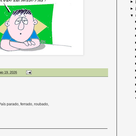
►
►
▼
aio 19, 2026
País parado, ferrado, roubado,