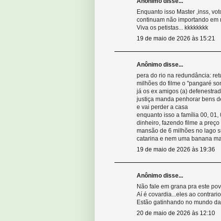
Anônimo disse...
Enquanto isso Master ,inss, vo
continuam não importando em n
Viva os petistas... kkkkkkkk
19 de maio de 2026 às 15:21
Anônimo disse...
pera do rio na redundância: re
milhões do filme o "pangaré som
já os ex amigos (a) defenestrados
justiça manda penhorar bens de
e vai perder a casa
enquanto isso a família 00, 01
dinheiro, fazendo filme a preç
mansão de 6 milhões no lago su
catarina e nem uma banana man
19 de maio de 2026 às 19:36
Anônimo disse...
Não fale em grana pra este povo
Aí é covardia...eles ao contrar
Estão gatinhando no mundo da r
20 de maio de 2026 às 12:10