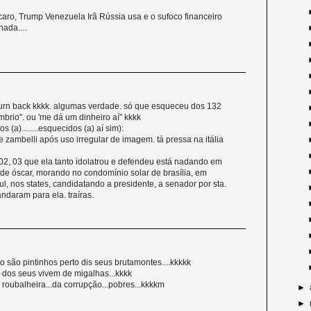
tcaro, Trump Venezuela Irã Rússia usa e o sufoco financeiro
ada....
turn back kkkk. algumas verdade. só que esqueceu dos 132
brio". ou 'me dá um dinheiro aí" kkkk
 (a)........esquecidos (a) aí sim):
 zambelli após uso irregular de imagem. tá pressa na itália
, 02, 03 que ela tanto idolatrou e defendeu está nadando em
o de óscar, morando no condomínio solar de brasília, em
l, nos states, candidatando a presidente, a senador por sta.
daram para ela. traíras.
 são pintinhos perto dis seus brutamontes....kkkkk
io dos seus vivem de migalhas...kkkk
oubalheira...da corrupção...pobres...kkkkm
►
►