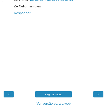
Zé Célio...simples
Responder
‹
›
Página inicial
Ver versão para a web