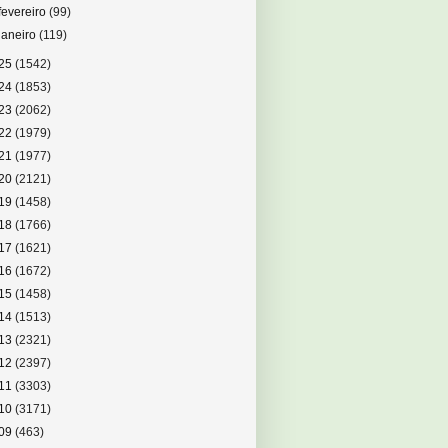
fevereiro
(99)
janeiro
(119)
25
(1542)
24
(1853)
23
(2062)
22
(1979)
21
(1977)
20
(2121)
19
(1458)
18
(1766)
17
(1621)
16
(1672)
15
(1458)
14
(1513)
13
(2321)
12
(2397)
11
(3303)
10
(3171)
09
(463)