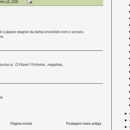
junho 18, 2026
a é o jaques wagner da bahia envolvido com o vorcaro.
na
cha aí...O Flávio? Fichinha...migalhas...
kk
►
►
Página inicial
Postagem mais antiga
►