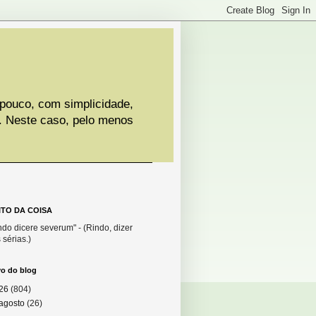
 pouco, com simplicidade,
. Neste caso, pelo menos
ITO DA COISA
do dicere severum" - (Rindo, dizer
 sérias.)
vo do blog
26
(804)
agosto
(26)