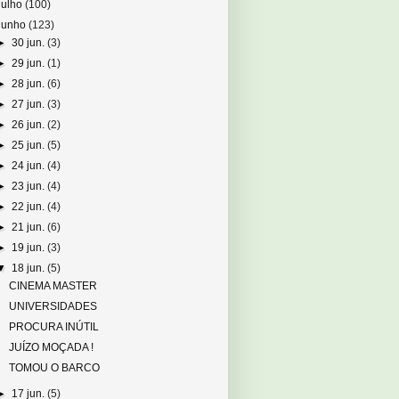
julho
(100)
junho
(123)
►
30 jun.
(3)
►
29 jun.
(1)
►
28 jun.
(6)
►
27 jun.
(3)
►
26 jun.
(2)
►
25 jun.
(5)
►
24 jun.
(4)
►
23 jun.
(4)
►
22 jun.
(4)
►
21 jun.
(6)
►
19 jun.
(3)
▼
18 jun.
(5)
CINEMA MASTER
UNIVERSIDADES
PROCURA INÚTIL
JUÍZO MOÇADA !
TOMOU O BARCO
►
17 jun.
(5)