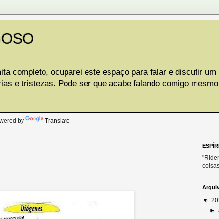
GOSO
ta completo, ocuparei este espaço para falar e discutir um
rias e tristezas. Pode ser que acabe falando comigo mesmo
.
wered by
Translate
ESPÍR
"Riden
coisas
Arqui
▼
20
►