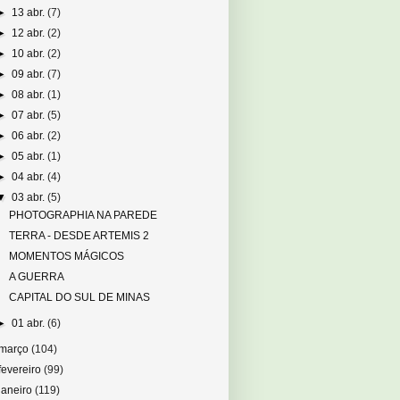
►
13 abr.
(7)
►
12 abr.
(2)
►
10 abr.
(2)
►
09 abr.
(7)
►
08 abr.
(1)
►
07 abr.
(5)
►
06 abr.
(2)
►
05 abr.
(1)
►
04 abr.
(4)
▼
03 abr.
(5)
PHOTOGRAPHIA NA PAREDE
TERRA - DESDE ARTEMIS 2
MOMENTOS MÁGICOS
A GUERRA
CAPITAL DO SUL DE MINAS
►
01 abr.
(6)
março
(104)
fevereiro
(99)
janeiro
(119)