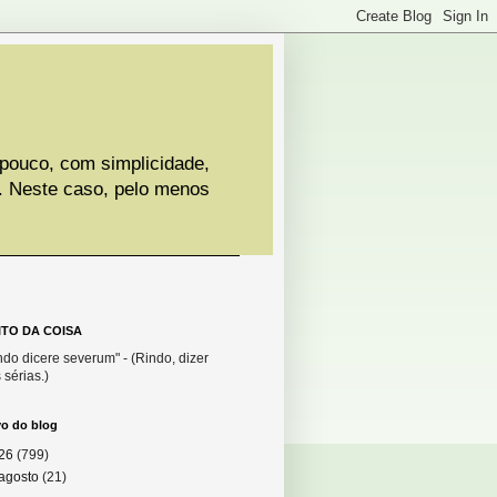
 pouco, com simplicidade,
. Neste caso, pelo menos
ITO DA COISA
do dicere severum" - (Rindo, dizer
 sérias.)
vo do blog
26
(799)
agosto
(21)