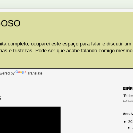
GOSO
ta completo, ocuparei este espaço para falar e discutir um
rias e tristezas. Pode ser que acabe falando comigo mesmo
.
wered by
Translate
ESPÍR
"Riden
S
coisas
Arqui
▼
20
►