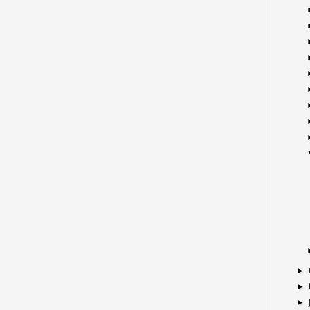
►
►
►