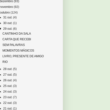
dezembro
(93)
novembro
(92)
outubro
(124)
►
31 out.
(4)
►
30 out.
(1)
▼
29 out.
(6)
CANTINHO DA SALA
CARTA QUE RECEBI
SEM PALAVRAS
MOMENTOS MÁGICOS
LIVRO, PRESENTE DE AMIGO
RIO
►
28 out.
(5)
►
27 out.
(5)
►
26 out.
(4)
►
25 out.
(3)
►
24 out.
(3)
►
23 out.
(7)
►
22 out.
(3)
►
21 out.
(1)