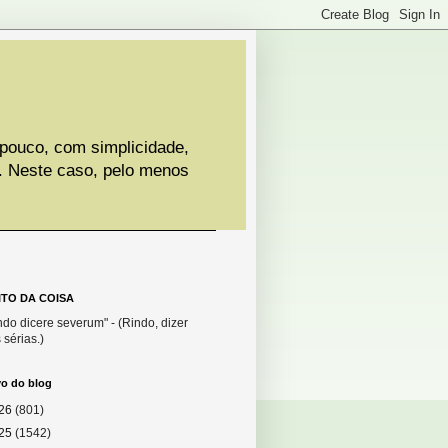
 pouco, com simplicidade,
. Neste caso, pelo menos
ITO DA COISA
do dicere severum" - (Rindo, dizer
 sérias.)
vo do blog
26
(801)
25
(1542)