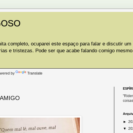
GOSO
ta completo, ocuparei este espaço para falar e discutir um
rias e tristezas. Pode ser que acabe falando comigo mesmo
.
wered by
Translate
ESPÍR
"Riden
 AMIGO
coisas
Arqui
►
20
▼
20