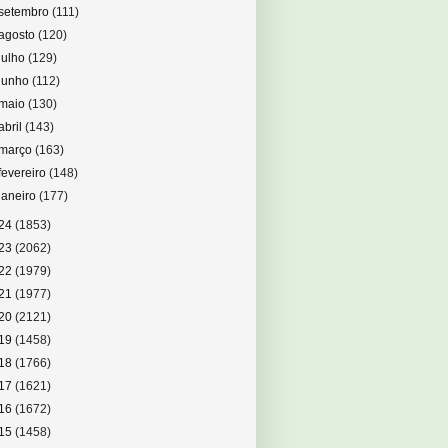
setembro
(111)
agosto
(120)
julho
(129)
junho
(112)
maio
(130)
abril
(143)
março
(163)
fevereiro
(148)
janeiro
(177)
24
(1853)
23
(2062)
22
(1979)
21
(1977)
20
(2121)
19
(1458)
18
(1766)
17
(1621)
16
(1672)
15
(1458)