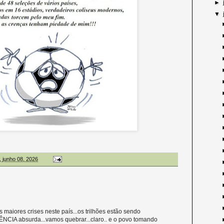
►
▼
, junho 08, 2026
maiores crises neste país...os trilhões estão sendo
CIA absurda...vamos quebrar...claro.. e o povo tomando