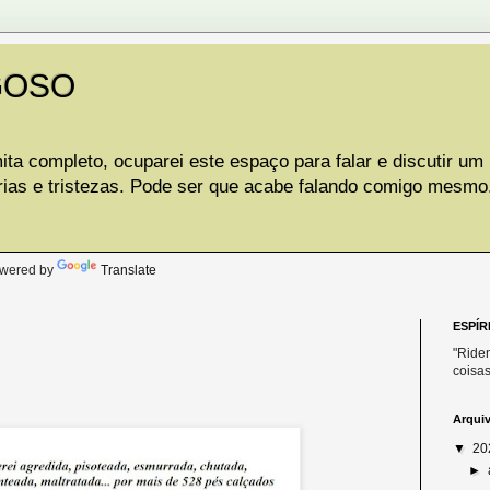
GOSO
ta completo, ocuparei este espaço para falar e discutir um
rias e tristezas. Pode ser que acabe falando comigo mesmo
.
wered by
Translate
ESPÍR
"Riden
coisas
Arqui
▼
20
►