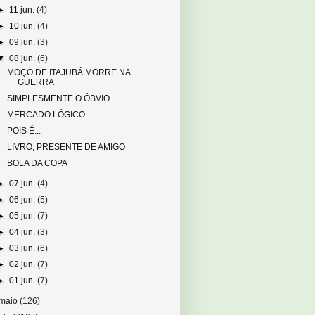
►
11 jun.
(4)
►
10 jun.
(4)
►
09 jun.
(3)
▼
08 jun.
(6)
MOÇO DE ITAJUBÁ MORRE NA
GUERRA
SIMPLESMENTE O ÓBVIO
MERCADO LÓGICO
POIS É...
LIVRO, PRESENTE DE AMIGO
BOLA DA COPA
►
07 jun.
(4)
►
06 jun.
(5)
►
05 jun.
(7)
►
04 jun.
(3)
►
03 jun.
(6)
►
02 jun.
(7)
►
01 jun.
(7)
maio
(126)