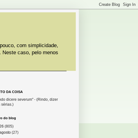
 pouco, com simplicidade,
. Neste caso, pelo menos
ITO DA COISA
do dicere severum" - (Rindo, dizer
 sérias.)
vo do blog
26
(805)
agosto
(27)