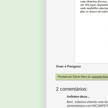
Viver é Perigoso
Postado por
Edson Riera
às
segunda-feira
2 comentários:
Anônimo disse...
Bom...estamos vivendo uma das 
administrados com INCOMPETÊN