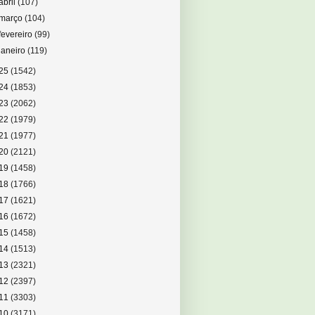
abril
(107)
março
(104)
fevereiro
(99)
janeiro
(119)
25
(1542)
24
(1853)
23
(2062)
22
(1979)
21
(1977)
20
(2121)
19
(1458)
18
(1766)
17
(1621)
16
(1672)
15
(1458)
14
(1513)
13
(2321)
12
(2397)
11
(3303)
10
(3171)