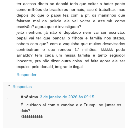
ter acesso direto ao donald teria que voltar a bater ponto
como milhões de brasileiros normais, isso é trabalhar. mas
depois do que o papai fez com a pf, os maninhos que
falaram mal da polícia ele vai voltar e assumir como
escrivão? agora que é investigado?
jeito nenhum, já não é deputado nem vai ser escrivão.
papai vai ter que bancar o filhote e família nos states,
sabem com que? com a vaquinha que muitos desavisados
contribuíram e que rendeu 17 milhões. kkkkkk pode
arnaldo? tem cada um nessa família e tanto seguidor
inocente, pra não dizer outra coisa. só falta agora ele ser
expulso pelo donald, imigrante ilegal.
Responder
Respostas
Anônimo
3 de janeiro de 2026 às 09:15
É...cuidado aí com o xandao e o Trump...se juntar os
dois?
Kkkkkkkkkkk